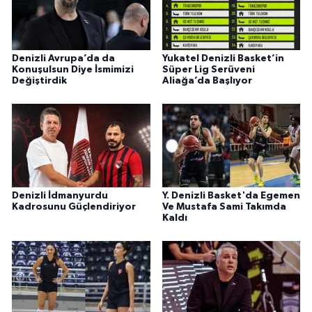
Denizli Avrupa’da da
Yukatel Denizli Basket’in
Konuşulsun Diye İsmimizi
Süper Lig Serüveni
Değiştirdik
Aliağa’da Başlıyor
Denizli İdmanyurdu
Y. Denizli Basket'da Egemen
Kadrosunu Güçlendiriyor
Ve Mustafa Sami Takımda
Kaldı