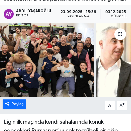
ÖZEL HABER
ABDIL YAŞAROĞLU
23.09.2025 - 15:36
03.12.2025 - 
EDITÖR
YAYINLANMA
GÜNCELLE
DTO
RESMİ REKLAM
Paylaş
-
+
A
A
Ligin ilk maçında kendi sahalarında konuk
edecekleri Bursaspor’un çok tecrübeli bir ekip