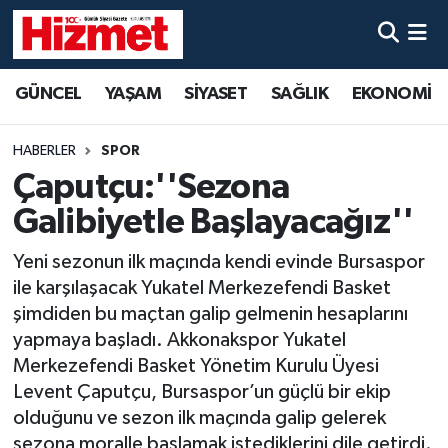
GÜNCEL
Denizli Nöbetçi Eczaneler
GÜNCEL
YAŞAM
SİYASET
SAĞLIK
EKONOMİ
YAŞAM
Denizli Hava Durumu
HABERLER
SPOR
SİYASET
Denizli Trafik Yoğunluk Haritası
Çaputçu:''Sezona
Galibiyetle Başlayacağız''
SAĞLIK
Süper Lig Puan Durumu ve Fikstür
Yeni sezonun ilk maçında kendi evinde Bursaspor
EKONOMİ
Tüm Manşetler
ile karşılaşacak Yukatel Merkezefendi Basket
şimdiden bu maçtan galip gelmenin hesaplarını
KÜLTÜR SANAT
Son Dakika Haberleri
yapmaya başladı. Akkonakspor Yukatel
Merkezefendi Basket Yönetim Kurulu Üyesi
SPOR
Haber Arşivi
Levent Çaputçu, Bursaspor’un güçlü bir ekip
olduğunu ve sezon ilk maçında galip gelerek
MAGAZİN
sezona moralle başlamak istediklerini dile getirdi.