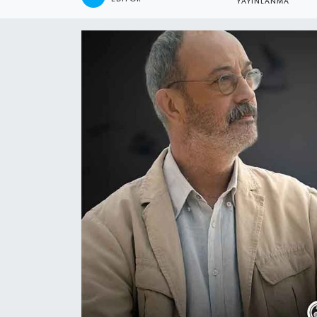
YAYINLANMA
ÖZEL HABER
DTO
RESMİ REKLAM