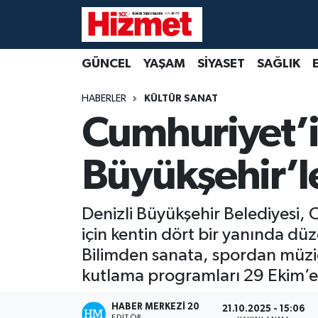
GÜNCEL
Denizli Nöbetçi Eczaneler
GÜNCEL
YAŞAM
SİYASET
SAĞLIK
YAŞAM
Denizli Hava Durumu
HABERLER
KÜLTÜR SANAT
Cumhuriyet’in
SİYASET
Denizli Trafik Yoğunluk Haritası
Büyükşehir’l
SAĞLIK
Süper Lig Puan Durumu ve Fikstür
EKONOMİ
Tüm Manşetler
Denizli Büyükşehir Belediyesi,
için kentin dört bir yanında düz
KÜLTÜR SANAT
Son Dakika Haberleri
Bilimden sanata, spordan müziğ
SPOR
Haber Arşivi
kutlama programları 29 Ekim’e
MAGAZİN
HABER MERKEZI 20
21.10.2025 - 15:06
EDITÖR