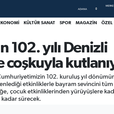
EKONOMİ
KÜLTÜR SANAT
SPOR
MAGAZİN
ÖZEL
 102. yılı Denizli
e coşkuyla kutlanı
 Cumhuriyetimizin 102. kuruluş yıl dönümü
enlediği etkinliklerle bayram sevincini tüm D
e, çocuk etkinliklerinden yürüyüşlere kad
 kadar sürecek.