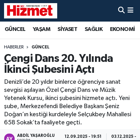
GÜNCEL
Denizli Nöbetçi Eczaneler
GÜNCEL
YAŞAM
SİYASET
SAĞLIK
EKONOMİ
YAŞAM
Denizli Hava Durumu
HABERLER
GÜNCEL
SİYASET
Denizli Trafik Yoğunluk Haritası
Çengi Dans 20. Yılında
İkinci Şubesini Açtı
SAĞLIK
Süper Lig Puan Durumu ve Fikstür
Denizli’de 20 yıldır binlerce öğrenciye sanat
EKONOMİ
Tüm Manşetler
sevgisi aşılayan Özel Çengi Dans ve Müzik
Yetenek Kursu, ikinci şubesini hizmete açtı. Yeni
KÜLTÜR SANAT
Son Dakika Haberleri
şube, Merkezefendi Belediye Başkanı Şeniz
Doğan’ın kestiği kurdeleyle Selçukbey Mahallesi
SPOR
Haber Arşivi
658 Sokak’ta faaliyete geçti.
MAGAZİN
ABDIL YAŞAROĞLU
12.09.2025 - 19:51
03.12.2025 - 