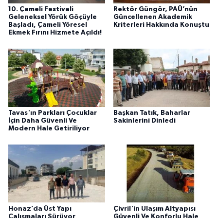
10. Çameli Festivali
Rektör Güngör, PAÜ’nün
Geleneksel Yörük Göçüyle
Güncellenen Akademik
Başladı, Çameli Yöresel
Kriterleri Hakkında Konuştu
Ekmek Fırını Hizmete Açıldı!
Tavas'ın Parkları Çocuklar
Başkan Tatık, Baharlar
İçin Daha Güvenli Ve
Sakinlerini Dinledi
Modern Hale Getiriliyor
Honaz’da Üst Yapı
Çivril'in Ulaşım Altyapısı
Çalışmaları Sürüyor
Güvenli Ve Konforlu Hale