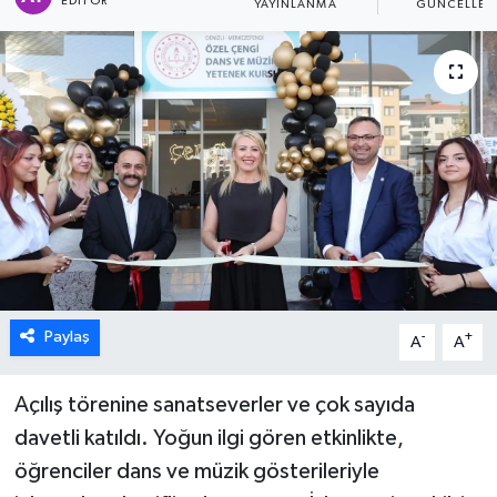
EDITÖR
YAYINLANMA
GÜNCELLEM
ÖZEL HABER
DTO
RESMİ REKLAM
Paylaş
-
+
A
A
Açılış törenine sanatseverler ve çok sayıda
davetli katıldı. Yoğun ilgi gören etkinlikte,
öğrenciler dans ve müzik gösterileriyle