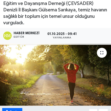
Eğitim ve Dayanışma Derneği (ÇEVSADER)
ÖZEL HABER
Denizli İl Başkanı Gülsema Sarıkaya, temiz havanın
sağlıklı bir toplum için temel unsur olduğunu
DTO
vurguladı.
HABER MERKEZI
RESMİ REKLAM
01.10.2025 - 09:41
EDITÖR
YAYINLANMA