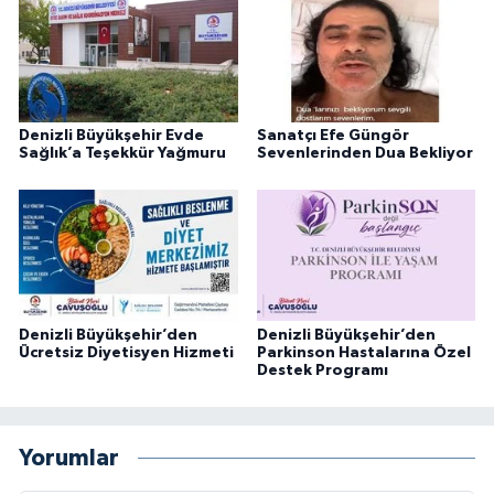
Denizli Büyükşehir Evde
Sanatçı Efe Güngör
Sağlık’a Teşekkür Yağmuru
Sevenlerinden Dua Bekliyor
Denizli Büyükşehir’den
Denizli Büyükşehir’den
Ücretsiz Diyetisyen Hizmeti
Parkinson Hastalarına Özel
Destek Programı
Yorumlar