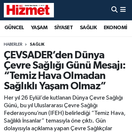
GÜNCEL
Denizli Nöbetçi Eczaneler
GÜNCEL
YAŞAM
SİYASET
SAĞLIK
EKONOMİ
YAŞAM
Denizli Hava Durumu
HABERLER
SAĞLIK
SİYASET
Denizli Trafik Yoğunluk Haritası
ÇEVSADER’den Dünya
Çevre Sağlığı Günü Mesajı:
SAĞLIK
Süper Lig Puan Durumu ve Fikstür
“Temiz Hava Olmadan
EKONOMİ
Tüm Manşetler
Sağlıklı Yaşam Olmaz”
Her yıl 26 Eylül’de kutlanan Dünya Çevre Sağlığı
KÜLTÜR SANAT
Son Dakika Haberleri
Günü, bu yıl Uluslararası Çevre Sağlığı
SPOR
Haber Arşivi
Federasyonu’nun (IFEH) belirlediği “Temiz Hava,
Sağlıklı İnsanlar” temasıyla öne çıktı. Gün
MAGAZİN
dolayısıyla açıklama yapan Çevre Sağlıkçılar