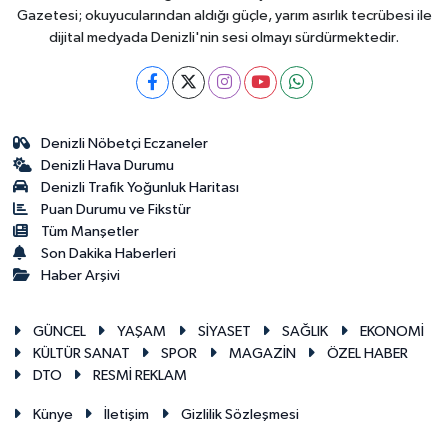
Gazetesi; okuyucularından aldığı güçle, yarım asırlık tecrübesi ile
dijital medyada Denizli'nin sesi olmayı sürdürmektedir.
Denizli Nöbetçi Eczaneler
Denizli Hava Durumu
Denizli Trafik Yoğunluk Haritası
Puan Durumu ve Fikstür
Tüm Manşetler
Son Dakika Haberleri
Haber Arşivi
GÜNCEL
YAŞAM
SİYASET
SAĞLIK
EKONOMİ
KÜLTÜR SANAT
SPOR
MAGAZİN
ÖZEL HABER
DTO
RESMİ REKLAM
Künye
İletişim
Gizlilik Sözleşmesi