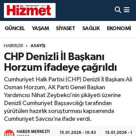
GÜNCEL
Denizli Nöbetçi Eczaneler
GÜNCEL
YAŞAM
SİYASET
SAĞLIK
EKONOMİ
YAŞAM
Denizli Hava Durumu
HABERLER
ASAYİŞ
SİYASET
Denizli Trafik Yoğunluk Haritası
CHP Denizli İl Başkanı
Horzum ifadeye çağrıldı
SAĞLIK
Süper Lig Puan Durumu ve Fikstür
Cumhuriyet Halk Partisi (CHP) Denizli İl Başkanı Ali
EKONOMİ
Tüm Manşetler
Osman Horzum, AK Parti Genel Başkan
Yardımcısı Nihat Zeybekci’nin şikâyeti üzerine
KÜLTÜR SANAT
Son Dakika Haberleri
Denizli Cumhuriyet Başsavcılığı tarafından
yürütülen hazırlık soruşturması kapsamında
SPOR
Haber Arşivi
Cumhuriyet Savcısı’na ifade verdi.
MAGAZİN
HABER MERKEZI1
15.01.2026 - 10:43
15.01.2026 - 10