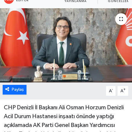
EDITÖR
YAYINLANMA
GÜNCELLEME
ÖZEL HABER
DTO
RESMİ REKLAM
Paylaş
-
+
A
A
CHP Denizli İl Başkanı Ali Osman Horzum Denizli
Acil Durum Hastanesi inşaatı önünde yaptığı
açıklamada AK Parti Genel Başkan Yardımcısı