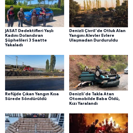
JASAT Dedektifleri Yaşlı
Denizli Çivril'de Otluk Alan
Kadını Dolandıran
Yangını Alevler Evlere
Şüphelileri 3 Saatte
Ulaşmadan Durduruldu
Yakaladı
Refüjde Çıkan Yangın Kısa
Denizli'de Takla Atan
Sürede Söndürüldü
Otomobilde Baba Öldü,
Kızı Yaralandı