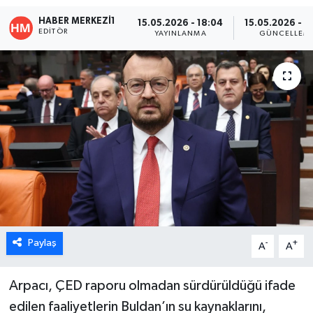
HABER MERKEZI1
15.05.2026 - 18:04
15.05.2026 - 1
ÖZEL HABER
EDITÖR
YAYINLANMA
GÜNCELLEM
DTO
RESMİ REKLAM
Paylaş
-
+
A
A
Arpacı, ÇED raporu olmadan sürdürüldüğü ifade
edilen faaliyetlerin Buldan’ın su kaynaklarını,