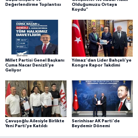
Değerlendirme Toplantısı
Olduğumuzu Ortaya
Koydu"
Millet Partisi Genel Başkanı
Yılmaz'dan Lider Bahçeli'ye
Cuma Nacar Denizli’ye
Kongre Rapor Takdimi
Geliyor
Çavuşoğlu Ailesiyle Birlikte
Serinhisar AK Parti'de
Yeni Parti’ye Katıldı
Beydemir Dönemi