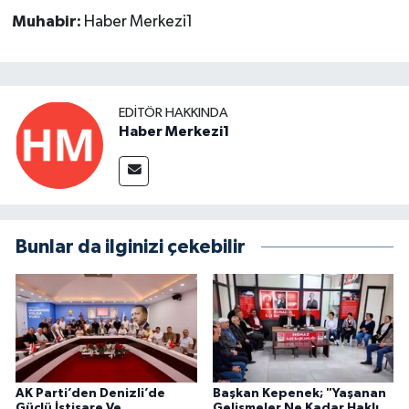
Muhabir:
Haber Merkezi1
EDITÖR HAKKINDA
Haber Merkezi1
Bunlar da ilginizi çekebilir
AK Parti’den Denizli’de
Başkan Kepenek; "Yaşanan
Güçlü İstişare Ve
Gelişmeler Ne Kadar Haklı