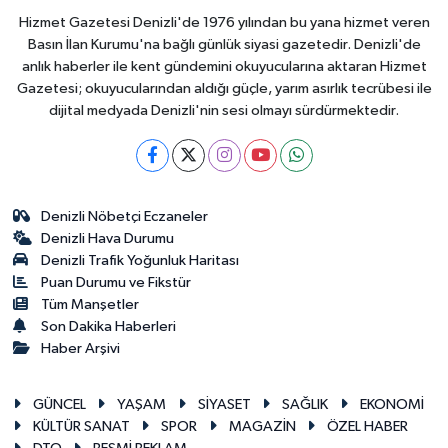
Hizmet Gazetesi Denizli'de 1976 yılından bu yana hizmet veren
Basın İlan Kurumu'na bağlı günlük siyasi gazetedir. Denizli'de
anlık haberler ile kent gündemini okuyucularına aktaran Hizmet
Gazetesi; okuyucularından aldığı güçle, yarım asırlık tecrübesi ile
dijital medyada Denizli'nin sesi olmayı sürdürmektedir.
Denizli Nöbetçi Eczaneler
Denizli Hava Durumu
Denizli Trafik Yoğunluk Haritası
Puan Durumu ve Fikstür
Tüm Manşetler
Son Dakika Haberleri
Haber Arşivi
GÜNCEL
YAŞAM
SİYASET
SAĞLIK
EKONOMİ
KÜLTÜR SANAT
SPOR
MAGAZİN
ÖZEL HABER