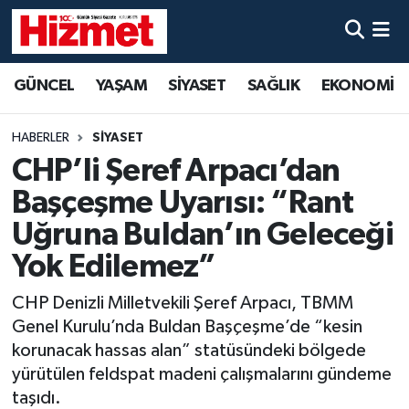
GÜNCEL
Denizli Nöbetçi Eczaneler
GÜNCEL
YAŞAM
SİYASET
SAĞLIK
EKONOMİ
YAŞAM
Denizli Hava Durumu
HABERLER
SİYASET
SİYASET
Denizli Trafik Yoğunluk Haritası
CHP’li Şeref Arpacı’dan
Başçeşme Uyarısı: “Rant
SAĞLIK
Süper Lig Puan Durumu ve Fikstür
Uğruna Buldan’ın Geleceği
EKONOMİ
Tüm Manşetler
Yok Edilemez”
CHP Denizli Milletvekili Şeref Arpacı, TBMM
KÜLTÜR SANAT
Son Dakika Haberleri
Genel Kurulu’nda Buldan Başçeşme’de “kesin
SPOR
Haber Arşivi
korunacak hassas alan” statüsündeki bölgede
yürütülen feldspat madeni çalışmalarını gündeme
MAGAZİN
taşıdı.