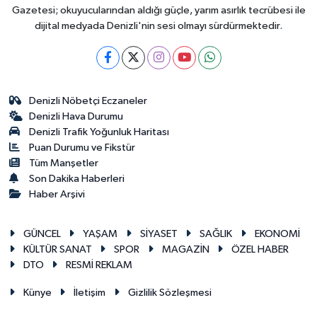
Gazetesi; okuyucularından aldığı güçle, yarım asırlık tecrübesi ile
dijital medyada Denizli'nin sesi olmayı sürdürmektedir.
Denizli Nöbetçi Eczaneler
Denizli Hava Durumu
Denizli Trafik Yoğunluk Haritası
Puan Durumu ve Fikstür
Tüm Manşetler
Son Dakika Haberleri
Haber Arşivi
GÜNCEL
YAŞAM
SİYASET
SAĞLIK
EKONOMİ
KÜLTÜR SANAT
SPOR
MAGAZİN
ÖZEL HABER
DTO
RESMİ REKLAM
Künye
İletişim
Gizlilik Sözleşmesi