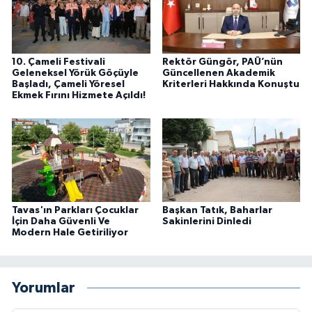
10. Çameli Festivali
Rektör Güngör, PAÜ’nün
Geleneksel Yörük Göçüyle
Güncellenen Akademik
Başladı, Çameli Yöresel
Kriterleri Hakkında Konuştu
Ekmek Fırını Hizmete Açıldı!
Tavas'ın Parkları Çocuklar
Başkan Tatık, Baharlar
İçin Daha Güvenli Ve
Sakinlerini Dinledi
Modern Hale Getiriliyor
Yorumlar