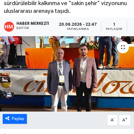
sürdürülebilir kalkınma ve "sakin şehir" vizyonunu
uluslararası arenaya taşıdı.
ÖZEL HABER
HABER MERKEZI1
20.06.2026 - 22:47
1
DTO
EDITÖR
YAYINLANMA
PAYLAŞIM
O
RESMİ REKLAM
Paylaş
-
+
A
A