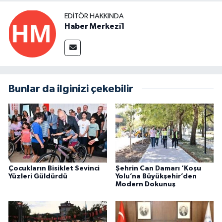
EDITÖR HAKKINDA
Haber Merkezi1
Bunlar da ilginizi çekebilir
Çocukların Bisiklet Sevinci
Şehrin Can Damarı ‘Koşu
Yüzleri Güldürdü
Yolu’na Büyükşehir’den
Modern Dokunuş