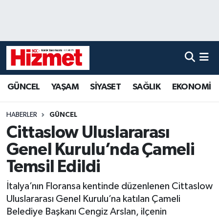
GÜNCEL
Denizli Nöbetçi Eczaneler
YAŞAM
Denizli Hava Durumu
GÜNCEL
YAŞAM
SİYASET
SAĞLIK
EKONOMİ
SİYASET
Denizli Trafik Yoğunluk Haritası
SAĞLIK
Süper Lig Puan Durumu ve Fikstür
HABERLER
GÜNCEL
Cittaslow Uluslararası
EKONOMİ
Tüm Manşetler
Genel Kurulu’nda Çameli
KÜLTÜR SANAT
Son Dakika Haberleri
Temsil Edildi
İtalya’nın Floransa kentinde düzenlenen Cittaslow
SPOR
Haber Arşivi
Uluslararası Genel Kurulu’na katılan Çameli
Belediye Başkanı Cengiz Arslan, ilçenin
MAGAZİN