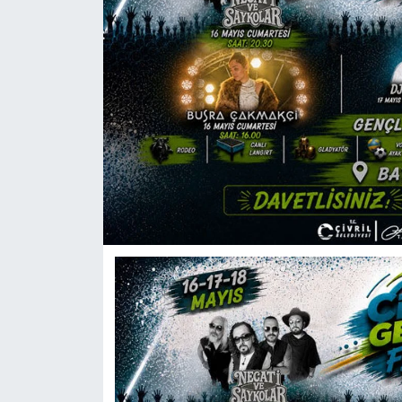
ÖZEL HABER
DTO
RESMİ REKLAM