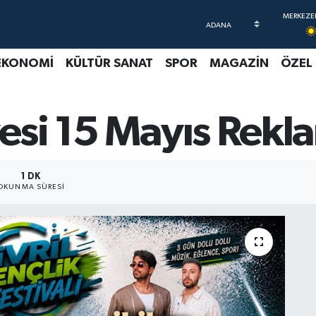
EKONOMİ
KÜLTÜR SANAT
SPOR
MAGAZİN
ÖZEL
yesi 15 Mayıs Rekl
1 DK
OKUNMA SÜRESI