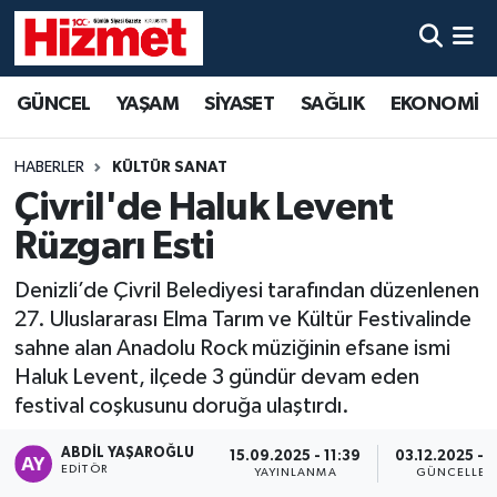
GÜNCEL
Denizli Nöbetçi Eczaneler
GÜNCEL
YAŞAM
SİYASET
SAĞLIK
EKONOMİ
YAŞAM
Denizli Hava Durumu
HABERLER
KÜLTÜR SANAT
SİYASET
Denizli Trafik Yoğunluk Haritası
Çivril'de Haluk Levent
Rüzgarı Esti
SAĞLIK
Süper Lig Puan Durumu ve Fikstür
Denizli’de Çivril Belediyesi tarafından düzenlenen
EKONOMİ
Tüm Manşetler
27. Uluslararası Elma Tarım ve Kültür Festivalinde
sahne alan Anadolu Rock müziğinin efsane ismi
KÜLTÜR SANAT
Son Dakika Haberleri
Haluk Levent, ilçede 3 gündür devam eden
festival coşkusunu doruğa ulaştırdı.
SPOR
Haber Arşivi
ABDIL YAŞAROĞLU
15.09.2025 - 11:39
03.12.2025 - 
EDITÖR
YAYINLANMA
GÜNCELLEM
MAGAZİN