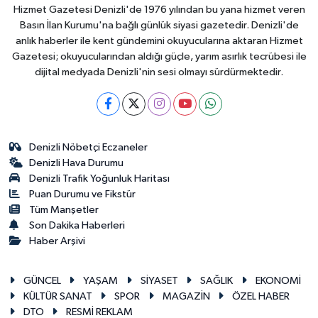
Hizmet Gazetesi Denizli'de 1976 yılından bu yana hizmet veren
Basın İlan Kurumu'na bağlı günlük siyasi gazetedir. Denizli'de
anlık haberler ile kent gündemini okuyucularına aktaran Hizmet
Gazetesi; okuyucularından aldığı güçle, yarım asırlık tecrübesi ile
dijital medyada Denizli'nin sesi olmayı sürdürmektedir.
Denizli Nöbetçi Eczaneler
Denizli Hava Durumu
Denizli Trafik Yoğunluk Haritası
Puan Durumu ve Fikstür
Tüm Manşetler
Son Dakika Haberleri
Haber Arşivi
GÜNCEL
YAŞAM
SİYASET
SAĞLIK
EKONOMİ
KÜLTÜR SANAT
SPOR
MAGAZİN
ÖZEL HABER
DTO
RESMİ REKLAM