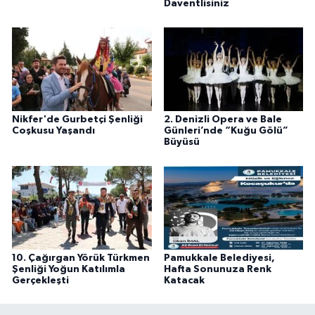
Daventlisiniz
Nikfer'de Gurbetçi Şenliği
2. Denizli Opera ve Bale
Coşkusu Yaşandı
Günleri’nde “Kuğu Gölü”
Büyüsü
10. Çağırgan Yörük Türkmen
Pamukkale Belediyesi,
Şenliği Yoğun Katılımla
Hafta Sonunuza Renk
Gerçekleşti
Katacak