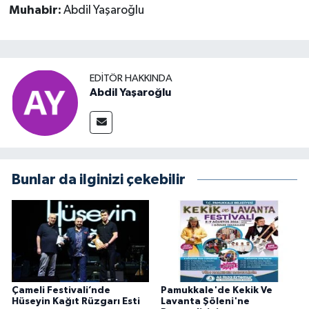
Muhabir:
Abdil Yaşaroğlu
EDITÖR HAKKINDA
Abdil Yaşaroğlu
Bunlar da ilginizi çekebilir
Çameli Festivali’nde
Pamukkale'de Kekik Ve
Hüseyin Kağıt Rüzgarı Esti
Lavanta Şöleni'ne