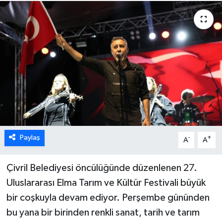
ÖZEL HABER
DTO
RESMİ REKLAM
Paylaş
-
+
A
A
Çivril Belediyesi öncülüğünde düzenlenen 27.
Uluslararası Elma Tarım ve Kültür Festivali büyük
bir coşkuyla devam ediyor. Perşembe gününden
bu yana bir birinden renkli sanat, tarih ve tarım