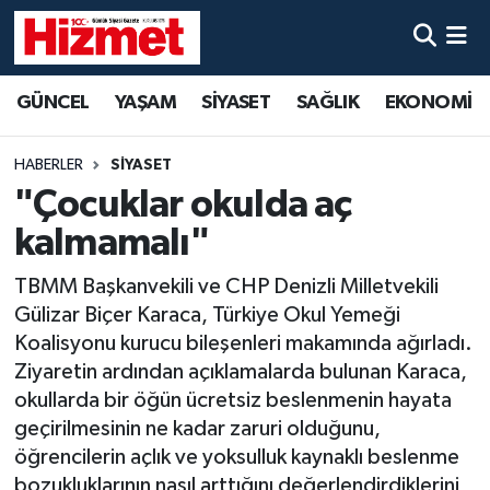
GÜNCEL
Denizli Nöbetçi Eczaneler
GÜNCEL
YAŞAM
SİYASET
SAĞLIK
EKONOMİ
YAŞAM
Denizli Hava Durumu
HABERLER
SİYASET
SİYASET
Denizli Trafik Yoğunluk Haritası
"Çocuklar okulda aç
kalmamalı"
SAĞLIK
Süper Lig Puan Durumu ve Fikstür
TBMM Başkanvekili ve CHP Denizli Milletvekili
EKONOMİ
Tüm Manşetler
Gülizar Biçer Karaca, Türkiye Okul Yemeği
Koalisyonu kurucu bileşenleri makamında ağırladı.
KÜLTÜR SANAT
Son Dakika Haberleri
Ziyaretin ardından açıklamalarda bulunan Karaca,
okullarda bir öğün ücretsiz beslenmenin hayata
SPOR
Haber Arşivi
geçirilmesinin ne kadar zaruri olduğunu,
öğrencilerin açlık ve yoksulluk kaynaklı beslenme
MAGAZİN
bozukluklarının nasıl arttığını değerlendirdiklerini