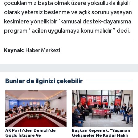
çocuklarımız başta olmak üzere yoksullukla ilişkili
olarak yetersiz beslenme ve açlık sorunu yaşayan
kesimlere yönelik bir ‘kamusal destek-dayanışma
programı’ acilen uygulamaya konulmalıdır” dedi.
Kaynak:
Haber Merkezi
Bunlar da ilginizi çekebilir
AK Parti’den Denizli’de
Başkan Kepenek; "Yaşanan
Güçlü İstişare Ve
Gelişmeler Ne Kadar Haklı