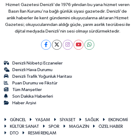
Hizmet Gazetesi Denizli'de 1976 yılından bu yana hizmet veren
Basın İlan Kurumu'na bağlı günlük siyasi gazetedir. Denizli'de
anlık haberler ile kent gündemini okuyucularına aktaran Hizmet
Gazetesi; okuyucularından aldığı güçle, yarım asırlık tecrübesi ile
dijital medyada Denizli'nin sesi olmayı sürdürmektedir.
Denizli Nöbetçi Eczaneler
Denizli Hava Durumu
Denizli Trafik Yoğunluk Haritası
Puan Durumu ve Fikstür
Tüm Manşetler
Son Dakika Haberleri
Haber Arşivi
GÜNCEL
YAŞAM
SİYASET
SAĞLIK
EKONOMİ
KÜLTÜR SANAT
SPOR
MAGAZİN
ÖZEL HABER
DTO
RESMİ REKLAM