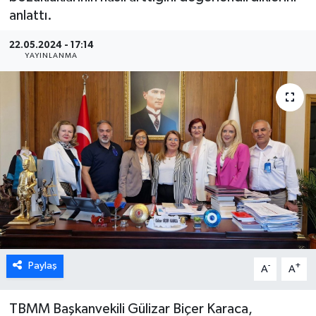
anlattı.
ÖZEL HABER
22.05.2024 - 17:14
YAYINLANMA
DTO
RESMİ REKLAM
Paylaş
-
+
A
A
TBMM Başkanvekili Gülizar Biçer Karaca,