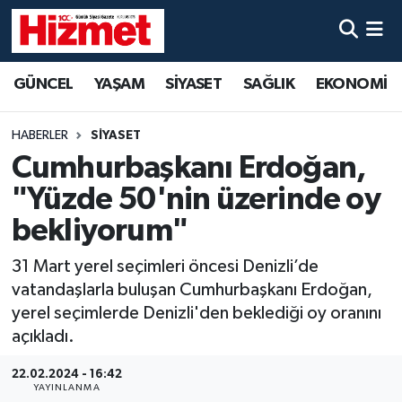
GÜNCEL
Denizli Nöbetçi Eczaneler
GÜNCEL
YAŞAM
SİYASET
SAĞLIK
EKONOMİ
YAŞAM
Denizli Hava Durumu
HABERLER
SİYASET
SİYASET
Denizli Trafik Yoğunluk Haritası
Cumhurbaşkanı Erdoğan,
"Yüzde 50'nin üzerinde oy
SAĞLIK
Süper Lig Puan Durumu ve Fikstür
bekliyorum"
EKONOMİ
Tüm Manşetler
31 Mart yerel seçimleri öncesi Denizli’de
vatandaşlarla buluşan Cumhurbaşkanı Erdoğan,
KÜLTÜR SANAT
Son Dakika Haberleri
yerel seçimlerde Denizli'den beklediği oy oranını
açıkladı.
SPOR
Haber Arşivi
22.02.2024 - 16:42
MAGAZİN
YAYINLANMA