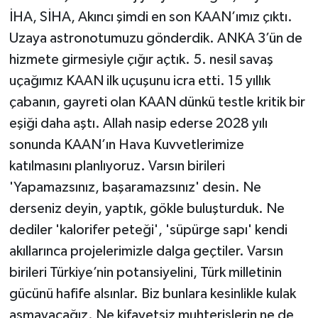
İHA, SİHA, Akıncı şimdi en son KAAN’ımız çıktı.
Uzaya astronotumuzu gönderdik. ANKA 3’ün de
hizmete girmesiyle çığır açtık. 5. nesil savaş
uçağımız KAAN ilk uçuşunu icra etti. 15 yıllık
çabanın, gayreti olan KAAN dünkü testle kritik bir
eşiği daha aştı. Allah nasip ederse 2028 yılı
sonunda KAAN’ın Hava Kuvvetlerimize
katılmasını planlıyoruz. Varsın birileri
'Yapamazsınız, başaramazsınız' desin. Ne
derseniz deyin, yaptık, gökle buluşturduk. Ne
dediler 'kalorifer peteği', 'süpürge sapı' kendi
akıllarınca projelerimizle dalga geçtiler. Varsın
birileri Türkiye’nin potansiyelini, Türk milletinin
gücünü hafife alsınlar. Biz bunlara kesinlikle kulak
asmayacağız. Ne kifayetsiz muhterislerin ne de