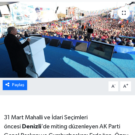
ÖZEL HABER
DTO
RESMİ REKLAM
Paylaş
-
+
A
A
31 Mart Mahalli ve İdari Seçimleri
öncesi
Denizli
’de miting düzenleyen AK Parti