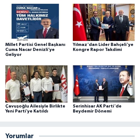
Millet Partisi Genel Başkanı
Yılmaz'dan Lider Bahçeli'ye
Cuma Nacar Denizli’ye
Kongre Rapor Takdimi
Geliyor
Çavuşoğlu Ailesiyle Birlikte
Serinhisar AK Parti'de
Yeni Parti’ye Katıldı
Beydemir Dönemi
Yorumlar