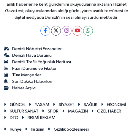
anlık haberler ile kent gündemini okuyucularına aktaran Hizmet
Gazetesi; okuyucularından aldığı güçle, yarım asırlık tecrübesi ile
dijital medyada Denizli'nin sesi olmayı sürdürmektedir.
Denizli Nöbetçi Eczaneler
Denizli Hava Durumu
Denizli Trafik Yoğunluk Haritası
Puan Durumu ve Fikstür
Tüm Manşetler
Son Dakika Haberleri
Haber Arşivi
GÜNCEL
YAŞAM
SİYASET
SAĞLIK
EKONOMİ
KÜLTÜR SANAT
SPOR
MAGAZİN
ÖZEL HABER
DTO
RESMİ REKLAM
Künye
İletişim
Gizlilik Sözleşmesi