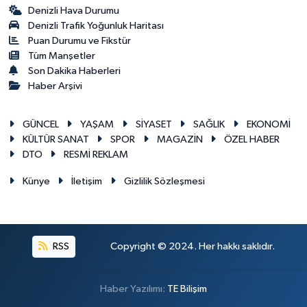
Denizli Hava Durumu
Denizli Trafik Yoğunluk Haritası
Puan Durumu ve Fikstür
Tüm Manşetler
Son Dakika Haberleri
Haber Arşivi
GÜNCEL
YAŞAM
SİYASET
SAĞLIK
EKONOMİ
KÜLTÜR SANAT
SPOR
MAGAZİN
ÖZEL HABER
DTO
RESMİ REKLAM
Künye
İletişim
Gizlilik Sözleşmesi
RSS
Copyright © 2024. Her hakkı saklıdır.
Haber Yazılımı:
TE Bilişim