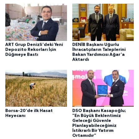
ART Grup Denizli'deki Yeni
DENİB Başkanı Uğurlu
Depozito Rekorları İçin
İhracatçıların Taleplerini
Düğmeye Bastı
Bakan Yardımcısı Ağar'a
Aktardı
Borsa-20’de ilk Hasat
DSO Başkanı Kasapoğlu;
Heyecanı
"En Büyük Beklentimiz
Geleceği Güvenle
Planlayabileceğimiz
İstikrarlı Bir Yatırım
Ortamıdır"