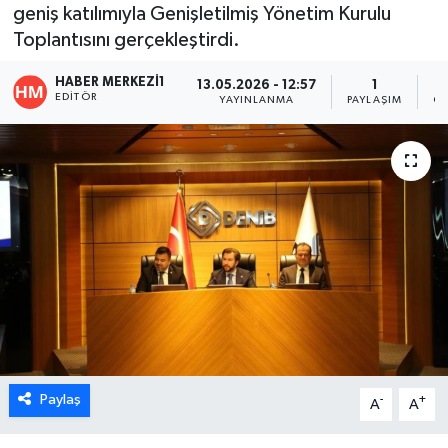
geniş katılımıyla Genişletilmiş Yönetim Kurulu
ÖZEL HABER
Toplantısını gerçekleştirdi.
HABER MERKEZI1
DTO
13.05.2026 - 12:57
1
EDITÖR
YAYINLANMA
PAYLAŞIM
OK
RESMİ REKLAM
Paylaş
-
+
A
A