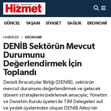
GÜNCEL
Denizli Nöbetçi Eczaneler
GÜNCEL
YAŞAM
SİYASET
SAĞLIK
EKONOMİ
YAŞAM
Denizli Hava Durumu
HABERLER
EKONOMİ
SİYASET
Denizli Trafik Yoğunluk Haritası
DENİB Sektörün Mevcut
Durumunu
SAĞLIK
Süper Lig Puan Durumu ve Fikstür
Değerlendirmek İçin
EKONOMİ
Tüm Manşetler
Toplandı
Denizli İhracatçılar Birliği (DENİB), sektörün
KÜLTÜR SANAT
Son Dakika Haberleri
mevcut durumunu değerlendirmek ve gelecek
SPOR
Haber Arşivi
dönem stratejilerini belirlemek amacıyla; Yönetim
ve Denetim Kurulu üyeleri ile TİM Delegeleri asil
MAGAZİN
ve yedek üyelerinden oluşan DENİB Ailesi’nin