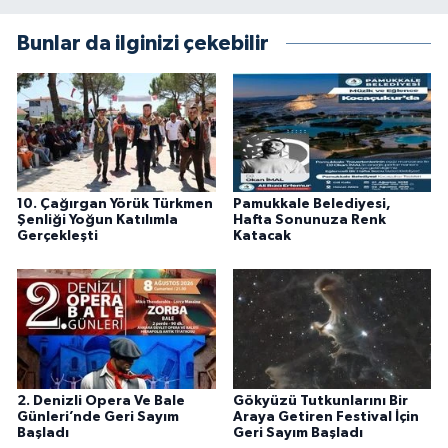
Bunlar da ilginizi çekebilir
10. Çağırgan Yörük Türkmen
Pamukkale Belediyesi,
Şenliği Yoğun Katılımla
Hafta Sonunuza Renk
Gerçekleşti
Katacak
2. Denizli Opera Ve Bale
Gökyüzü Tutkunlarını Bir
Günleri’nde Geri Sayım
Araya Getiren Festival İçin
Başladı
Geri Sayım Başladı