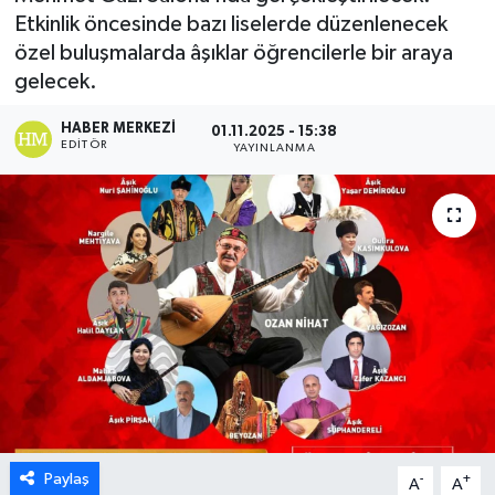
Etkinlik öncesinde bazı liselerde düzenlenecek
ÖZEL HABER
özel buluşmalarda âşıklar öğrencilerle bir araya
gelecek.
DTO
HABER MERKEZI
01.11.2025 - 15:38
EDITÖR
YAYINLANMA
RESMİ REKLAM
Paylaş
-
+
A
A