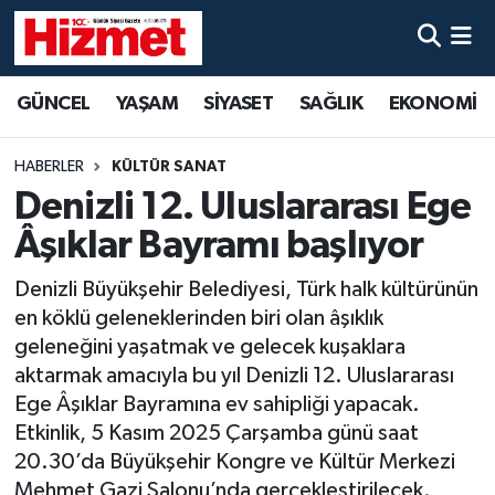
GÜNCEL
Denizli Nöbetçi Eczaneler
GÜNCEL
YAŞAM
SİYASET
SAĞLIK
EKONOMİ
YAŞAM
Denizli Hava Durumu
HABERLER
KÜLTÜR SANAT
SİYASET
Denizli Trafik Yoğunluk Haritası
Denizli 12. Uluslararası Ege
Âşıklar Bayramı başlıyor
SAĞLIK
Süper Lig Puan Durumu ve Fikstür
Denizli Büyükşehir Belediyesi, Türk halk kültürünün
EKONOMİ
Tüm Manşetler
en köklü geleneklerinden biri olan âşıklık
geleneğini yaşatmak ve gelecek kuşaklara
KÜLTÜR SANAT
Son Dakika Haberleri
aktarmak amacıyla bu yıl Denizli 12. Uluslararası
Ege Âşıklar Bayramına ev sahipliği yapacak.
SPOR
Haber Arşivi
Etkinlik, 5 Kasım 2025 Çarşamba günü saat
20.30’da Büyükşehir Kongre ve Kültür Merkezi
MAGAZİN
Mehmet Gazi Salonu’nda gerçekleştirilecek.