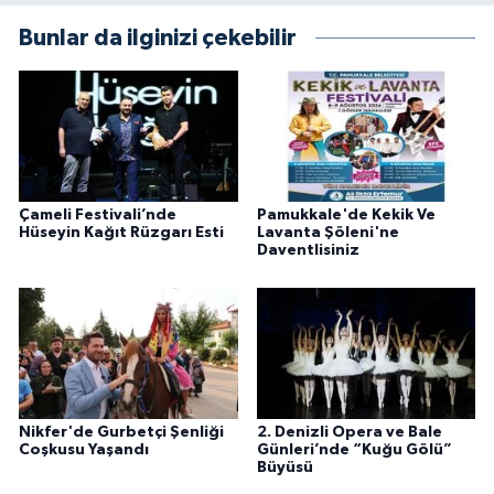
Bunlar da ilginizi çekebilir
Çameli Festivali’nde
Pamukkale'de Kekik Ve
Hüseyin Kağıt Rüzgarı Esti
Lavanta Şöleni'ne
Daventlisiniz
Nikfer'de Gurbetçi Şenliği
2. Denizli Opera ve Bale
Coşkusu Yaşandı
Günleri’nde “Kuğu Gölü”
Büyüsü