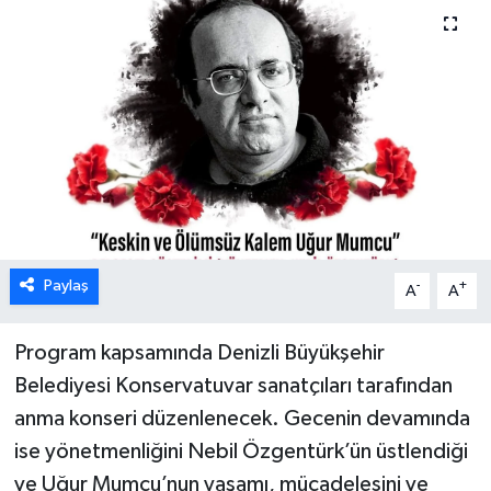
ÖZEL HABER
DTO
RESMİ REKLAM
Paylaş
-
+
A
A
Program kapsamında Denizli Büyükşehir
Belediyesi Konservatuvar sanatçıları tarafından
anma konseri düzenlenecek. Gecenin devamında
ise yönetmenliğini Nebil Özgentürk’ün üstlendiği
ve Uğur Mumcu’nun yaşamı, mücadelesini ve