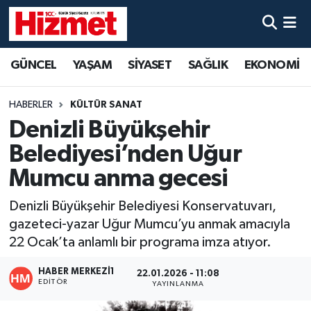
GÜNCEL
Denizli Nöbetçi Eczaneler
GÜNCEL
YAŞAM
SİYASET
SAĞLIK
EKONOMİ
YAŞAM
Denizli Hava Durumu
HABERLER
KÜLTÜR SANAT
SİYASET
Denizli Trafik Yoğunluk Haritası
Denizli Büyükşehir
Belediyesi’nden Uğur
SAĞLIK
Süper Lig Puan Durumu ve Fikstür
Mumcu anma gecesi
EKONOMİ
Tüm Manşetler
Denizli Büyükşehir Belediyesi Konservatuvarı,
gazeteci-yazar Uğur Mumcu’yu anmak amacıyla
KÜLTÜR SANAT
Son Dakika Haberleri
22 Ocak’ta anlamlı bir programa imza atıyor.
SPOR
Haber Arşivi
HABER MERKEZI1
22.01.2026 - 11:08
EDITÖR
YAYINLANMA
MAGAZİN