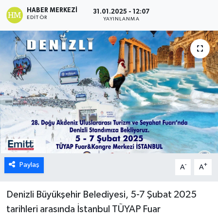
HABER MERKEZI
31.01.2025 - 12:07
ÖZEL HABER
EDITÖR
YAYINLANMA
DTO
RESMİ REKLAM
Paylaş
-
+
A
A
Denizli Büyükşehir Belediyesi, 5-7 Şubat 2025
tarihleri arasında İstanbul TÜYAP Fuar