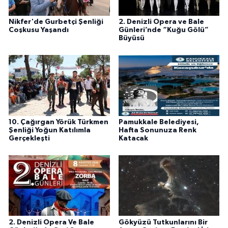
Nikfer'de Gurbetçi Şenliği
2. Denizli Opera ve Bale
Coşkusu Yaşandı
Günleri’nde “Kuğu Gölü”
Büyüsü
10. Çağırgan Yörük Türkmen
Pamukkale Belediyesi,
Şenliği Yoğun Katılımla
Hafta Sonunuza Renk
Gerçekleşti
Katacak
2. Denizli Opera Ve Bale
Gökyüzü Tutkunlarını Bir