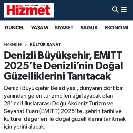
GÜNCEL
Denizli Nöbetçi Eczaneler
GÜNCEL
YAŞAM
SİYASET
SAĞLIK
EKONOMİ
YAŞAM
Denizli Hava Durumu
HABERLER
KÜLTÜR SANAT
SİYASET
Denizli Trafik Yoğunluk Haritası
Denizli Büyükşehir, EMITT
2025’te Denizli’nin Doğal
SAĞLIK
Süper Lig Puan Durumu ve Fikstür
Güzelliklerini Tanıtacak
EKONOMİ
Tüm Manşetler
Denizli Büyükşehir Belediyesi, dünyanın dört bir
yanından gelen turizmcileri ağırlayacak olan
KÜLTÜR SANAT
Son Dakika Haberleri
28’inci Uluslararası Doğu Akdeniz Turizm ve
Seyahat Fuarı (EMITT) 2025’te, şehrin tarihi ve
SPOR
Haber Arşivi
kültürel değerleri ile doğal güzelliklerini tanıtmak
için yerini alacak.
MAGAZİN