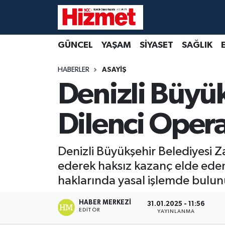
GÜNCEL
Denizli Nöbetçi Eczaneler
GÜNCEL
YAŞAM
SİYASET
SAĞLIK
YAŞAM
Denizli Hava Durumu
HABERLER
ASAYİŞ
Denizli Büyük
SİYASET
Denizli Trafik Yoğunluk Haritası
Dilenci Oper
SAĞLIK
Süper Lig Puan Durumu ve Fikstür
EKONOMİ
Tüm Manşetler
Denizli Büyükşehir Belediyesi Za
ederek haksız kazanç elde eden 
KÜLTÜR SANAT
Son Dakika Haberleri
haklarında yasal işlemde bulunu
SPOR
Haber Arşivi
HABER MERKEZI
31.01.2025 - 11:56
EDITÖR
YAYINLANMA
MAGAZİN