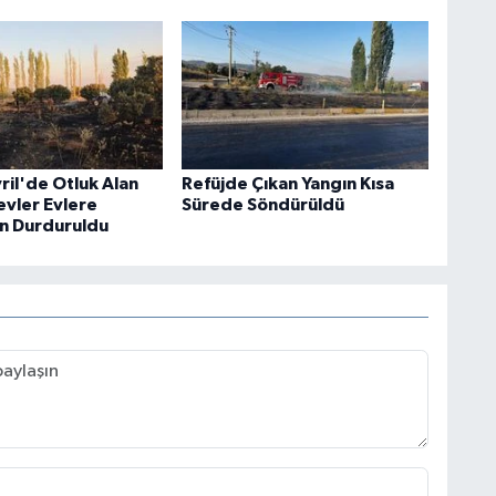
vril'de Otluk Alan
Refüjde Çıkan Yangın Kısa
evler Evlere
Sürede Söndürüldü
n Durduruldu