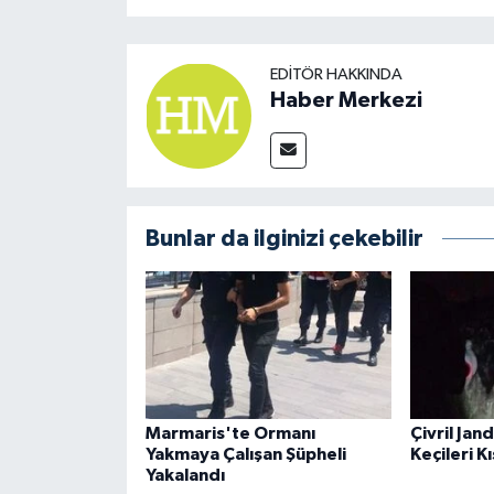
EDITÖR HAKKINDA
Haber Merkezi
Bunlar da ilginizi çekebilir
Marmaris'te Ormanı
Çivril Jan
Yakmaya Çalışan Şüpheli
Keçileri K
Yakalandı