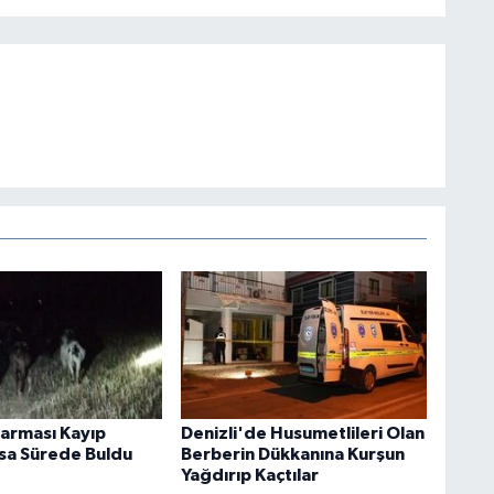
darması Kayıp
Denizli'de Husumetlileri Olan
ısa Sürede Buldu
Berberin Dükkanına Kurşun
Yağdırıp Kaçtılar