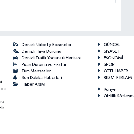
Denizli Nöbetçi Eczaneler
GÜNCEL
Denizli Hava Durumu
SİYASET
Denizli Trafik Yoğunluk Haritası
EKONOMİ
Puan Durumu ve Fikstür
SPOR
Tüm Manşetler
ÖZEL HABER
Son Dakika Haberleri
RESMİ REKLAM
si
Haber Arşivi
ini
Künye
Gizlilik Sözleşm
ile
ir.