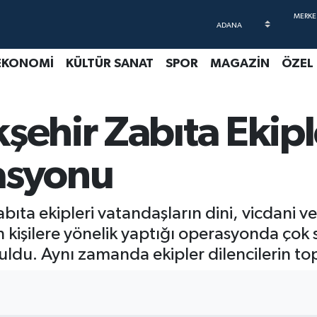
EKONOMİ
KÜLTÜR SANAT
SPOR
MAGAZİN
ÖZEL
şehir Zabıta Ekip
asyonu
bıta ekipleri vatandaşların dini, vicdani ve
kişilere yönelik yaptığı operasyonda çok 
ldu. Aynı zamanda ekipler dilencilerin top