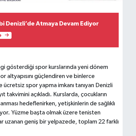
lbi Denizli’de Atmaya Devam Ediyor
e
lgi gösterdiği spor kurslarında yeni dönem
r altyapısını güçlendiren ve binlerce
 ücretsiz spor yapma imkanı tanıyan Denizli
t takvimini açıkladı. Kurslarda, çocukların
ğlanması hedeflenirken, yetişkinlerin de sağlıklı
ıyor. Yüzme başta olmak üzere tenisten
r uzanan geniş bir yelpazede, toplam 22 farklı