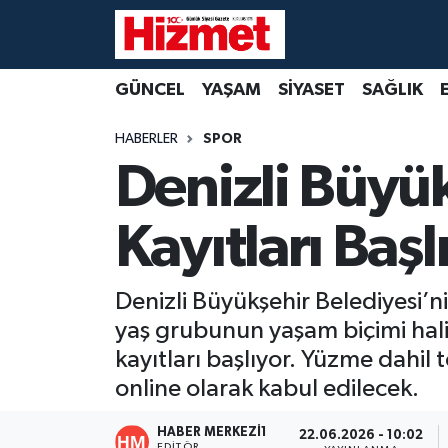
GÜNCEL
Denizli Nöbetçi Eczaneler
GÜNCEL
YAŞAM
SİYASET
SAĞLIK
YAŞAM
Denizli Hava Durumu
HABERLER
SPOR
Denizli Büyük
SİYASET
Denizli Trafik Yoğunluk Haritası
Kayıtları Başl
SAĞLIK
Süper Lig Puan Durumu ve Fikstür
EKONOMİ
Tüm Manşetler
Denizli Büyükşehir Belediyesi’n
yaş grubunun yaşam biçimi hali
KÜLTÜR SANAT
Son Dakika Haberleri
kayıtları başlıyor. Yüzme dahil
SPOR
Haber Arşivi
online olarak kabul edilecek.
MAGAZİN
HABER MERKEZI1
22.06.2026 - 10:02
EDITÖR