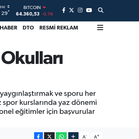
BITCOIN
°
29
64.360,53
-0.76
DOLAR
47,7143
0.16
 HABER
DTO
RESMİ REKLAM
EURO
55,0317
-0.02
STERLİN
 Okulları
64,2463
0.07
GRAM ALTIN
6574.81
1.44
BİST100
13.799
70
 yaygınlaştırmak ve sporu her
z spor kurslarında yaz dönemi
onel eğitimler için başvurular
-
+
A
A