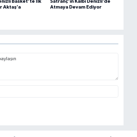
nizli Basket’te İlk
Satranç'ın Kalbi Denizli’de
r Aktaş’a
Atmaya Devam Ediyor