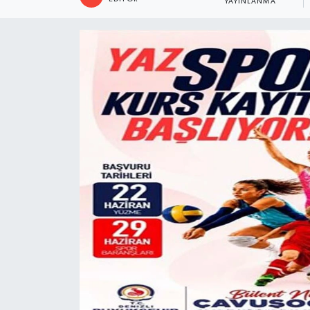
YAYINLANMA
ÖZEL HABER
DTO
RESMİ REKLAM