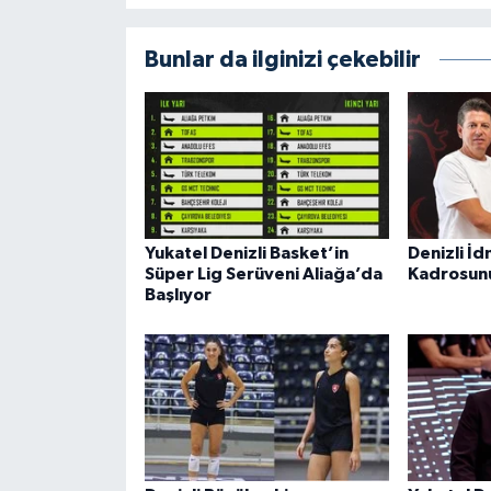
Bunlar da ilginizi çekebilir
Yukatel Denizli Basket’in
Denizli İ
Süper Lig Serüveni Aliağa’da
Kadrosunu
Başlıyor