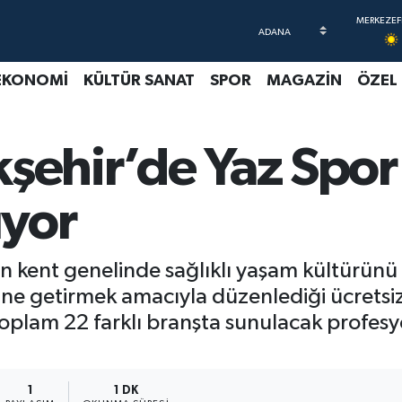
EKONOMİ
KÜLTÜR SANAT
SPOR
MAGAZİN
ÖZEL
şehir’de Yaz Spor
ıyor
in kent genelinde sağlıklı yaşam kültürünü
ne getirmek amacıyla düzenlediği ücretsi
 toplam 22 farklı branşta sunulacak profesy
1
1 DK