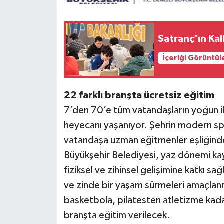
Satranç'ın Ka
İçeriği Görüntül
22 farklı branşta ücretsiz eğitim
7’den 70’e tüm vatandaşların yoğun i
heyecanı yaşanıyor. Şehrin modern spo
vatandaşa uzman eğitmenler eşliğinde
Büyükşehir Belediyesi, yaz dönemi kayı
fiziksel ve zihinsel gelişimine katkı sa
ve zinde bir yaşam sürmeleri amaçlan
basketbola, pilatesten atletizme kada
branşta eğitim verilecek.