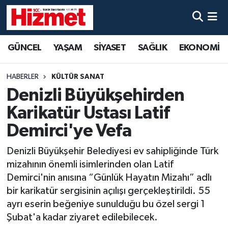
GÜNCEL
Denizli Nöbetçi Eczaneler
GÜNCEL
YAŞAM
SİYASET
SAĞLIK
EKONOMİ
YAŞAM
Denizli Hava Durumu
HABERLER
KÜLTÜR SANAT
SİYASET
Denizli Trafik Yoğunluk Haritası
Denizli Büyükşehirden
Karikatür Ustası Latif
SAĞLIK
Süper Lig Puan Durumu ve Fikstür
Demirci'ye Vefa
EKONOMİ
Tüm Manşetler
Denizli Büyükşehir Belediyesi ev sahipliğinde Türk
mizahının önemli isimlerinden olan Latif
KÜLTÜR SANAT
Son Dakika Haberleri
Demirci'nin anısına “Günlük Hayatın Mizahı” adlı
bir karikatür sergisinin açılışı gerçekleştirildi. 55
SPOR
Haber Arşivi
ayrı eserin beğeniye sunulduğu bu özel sergi 1
Şubat'a kadar ziyaret edilebilecek.
MAGAZİN