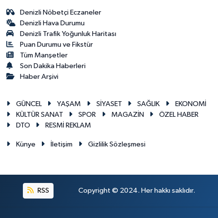
Denizli Nöbetçi Eczaneler
Denizli Hava Durumu
Denizli Trafik Yoğunluk Haritası
Puan Durumu ve Fikstür
Tüm Manşetler
Son Dakika Haberleri
Haber Arşivi
GÜNCEL
YAŞAM
SİYASET
SAĞLIK
EKONOMİ
KÜLTÜR SANAT
SPOR
MAGAZİN
ÖZEL HABER
DTO
RESMİ REKLAM
Künye
İletişim
Gizlilik Sözleşmesi
RSS
Copyright © 2024. Her hakkı saklıdır.