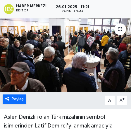
HABER MERKEZI
26.01.2025 - 11:21
ÖZEL HABER
EDITÖR
YAYINLANMA
DTO
RESMİ REKLAM
Paylaş
-
+
A
A
Aslen Denizlili olan Türk mizahının sembol
isimlerinden Latif Demirci'yi anmak amacıyla