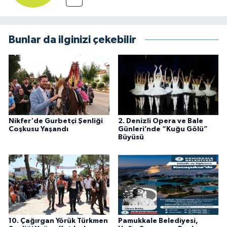
Bunlar da ilginizi çekebilir
Nikfer'de Gurbetçi Şenliği
2. Denizli Opera ve Bale
Coşkusu Yaşandı
Günleri’nde “Kuğu Gölü”
Büyüsü
10. Çağırgan Yörük Türkmen
Pamukkale Belediyesi,