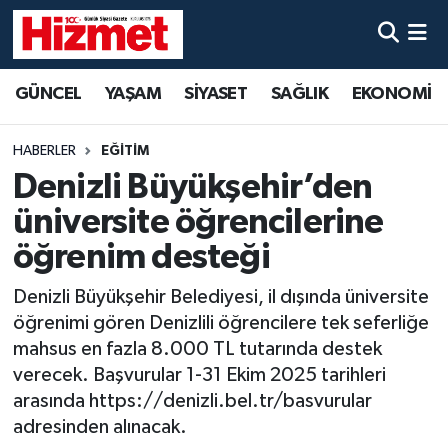
GÜNCEL
Denizli Nöbetçi Eczaneler
GÜNCEL
YAŞAM
SİYASET
SAĞLIK
EKONOMİ
YAŞAM
Denizli Hava Durumu
HABERLER
EĞİTİM
SİYASET
Denizli Trafik Yoğunluk Haritası
Denizli Büyükşehir’den
üniversite öğrencilerine
SAĞLIK
Süper Lig Puan Durumu ve Fikstür
öğrenim desteği
EKONOMİ
Tüm Manşetler
Denizli Büyükşehir Belediyesi, il dışında üniversite
öğrenimi gören Denizlili öğrencilere tek seferliğe
KÜLTÜR SANAT
Son Dakika Haberleri
mahsus en fazla 8.000 TL tutarında destek
verecek. Başvurular 1-31 Ekim 2025 tarihleri
SPOR
Haber Arşivi
arasında https://denizli.bel.tr/basvurular
adresinden alınacak.
MAGAZİN