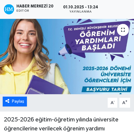
HABER MERKEZI 20
01.10.2025 - 13:24
ÖZEL HABER
EDITÖR
YAYINLANMA
DTO
RESMİ REKLAM
Paylaş
-
+
A
A
2025-2026 eğitim-öğretim yılında üniversite
öğrencilerine verilecek öğrenim yardımı