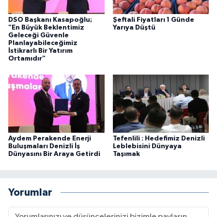
DSO Başkanı Kasapoğlu;
Şeftali Fiyatları 1 Günde
"En Büyük Beklentimiz
Yarıya Düştü
Geleceği Güvenle
Planlayabileceğimiz
İstikrarlı Bir Yatırım
Ortamıdır"
Aydem Perakende Enerji
Tefenlili : Hedefimiz Denizli
Buluşmaları Denizli İş
Leblebisini Dünyaya
Dünyasını Bir Araya Getirdi
Taşımak
Yorumlar