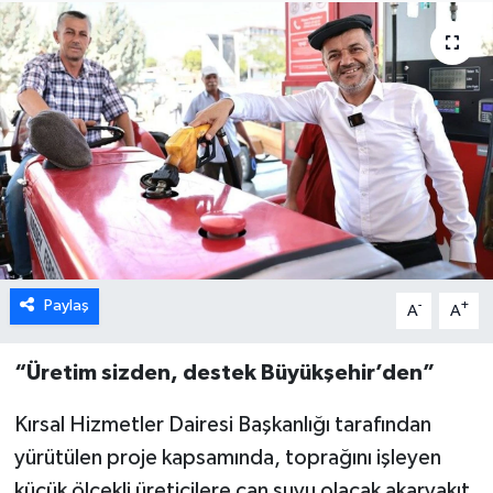
ÖZEL HABER
DTO
RESMİ REKLAM
Paylaş
-
+
A
A
“Üretim sizden, destek Büyükşehir’den”
Kırsal Hizmetler Dairesi Başkanlığı tarafından
yürütülen proje kapsamında, toprağını işleyen
küçük ölçekli üreticilere can suyu olacak akaryakıt