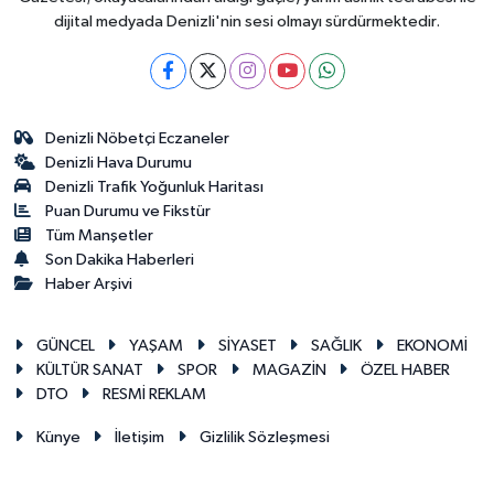
dijital medyada Denizli'nin sesi olmayı sürdürmektedir.
Denizli Nöbetçi Eczaneler
Denizli Hava Durumu
Denizli Trafik Yoğunluk Haritası
Puan Durumu ve Fikstür
Tüm Manşetler
Son Dakika Haberleri
Haber Arşivi
GÜNCEL
YAŞAM
SİYASET
SAĞLIK
EKONOMİ
KÜLTÜR SANAT
SPOR
MAGAZİN
ÖZEL HABER
DTO
RESMİ REKLAM
Künye
İletişim
Gizlilik Sözleşmesi