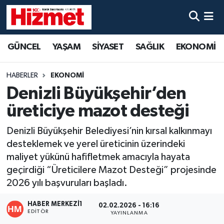
GÜNCEL
Denizli Nöbetçi Eczaneler
GÜNCEL
YAŞAM
SİYASET
SAĞLIK
EKONOMİ
YAŞAM
Denizli Hava Durumu
HABERLER
EKONOMİ
SİYASET
Denizli Trafik Yoğunluk Haritası
Denizli Büyükşehir’den
üreticiye mazot desteği
SAĞLIK
Süper Lig Puan Durumu ve Fikstür
Denizli Büyükşehir Belediyesi’nin kırsal kalkınmayı
EKONOMİ
Tüm Manşetler
desteklemek ve yerel üreticinin üzerindeki
maliyet yükünü hafifletmek amacıyla hayata
KÜLTÜR SANAT
Son Dakika Haberleri
geçirdiği “Üreticilere Mazot Desteği” projesinde
2026 yılı başvuruları başladı.
SPOR
Haber Arşivi
HABER MERKEZI1
02.02.2026 - 16:16
EDITÖR
YAYINLANMA
MAGAZİN