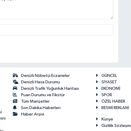
Denizli Nöbetçi Eczaneler
GÜNCEL
Denizli Hava Durumu
SİYASET
Denizli Trafik Yoğunluk Haritası
EKONOMİ
Puan Durumu ve Fikstür
SPOR
Tüm Manşetler
ÖZEL HABER
Son Dakika Haberleri
RESMİ REKLAM
si
Haber Arşivi
ini
Künye
Gizlilik Sözleşm