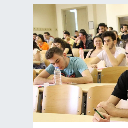
ÖZEL HABER
DTO
RESMİ REKLAM