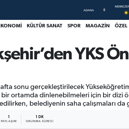
EKONOMİ
KÜLTÜR SANAT
SPOR
MAGAZİN
ÖZEL
şehir’den YKS Önc
hafta sonu gerçekleştirilecek Yükseköğreti
bir ortamda dinlenebilmeleri için bir dizi 
 edilirken, belediyenin saha çalışmaları da
1
1 DK
PAYLAŞIM
OKUNMA SÜRESI