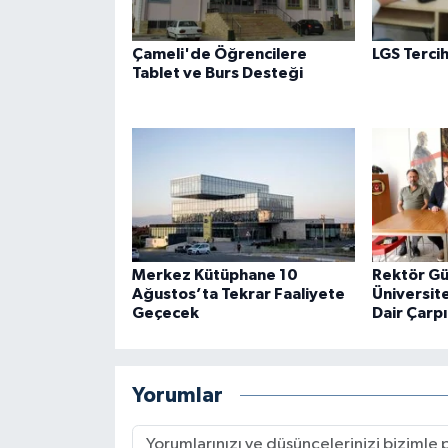
Çameli'de Öğrencilere
LGS Tercih
Tablet ve Burs Desteği
Merkez Kütüphane 10
Rektör G
Ağustos’ta Tekrar Faaliyete
Üniversit
Geçecek
Dair Çarpı
Yorumlar