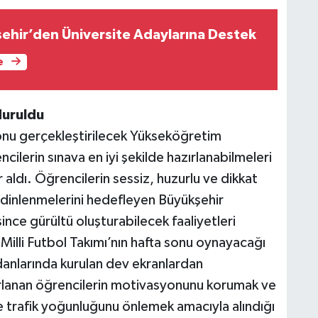
şehir’den Üniversite Adaylarına Destek
e
duruldu
sonu gerçekleştirilecek Yükseköğretim
ilerin sınava en iyi şekilde hazırlanabilmeleri
 aldı. Öğrencilerin sessiz, huzurlu ve dikkat
 dinlenmelerini hedefleyen Büyükşehir
ince gürültü oluşturabilecek faaliyetleri
Milli Futbol Takımı’nın hafta sonu oynayacağı
anlarında kurulan dev ekranlardan
ırlanan öğrencilerin motivasyonunu korumak ve
e trafik yoğunluğunu önlemek amacıyla alındığı