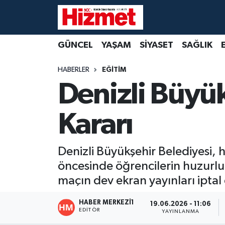
GÜNCEL
Denizli Nöbetçi Eczaneler
GÜNCEL
YAŞAM
SİYASET
SAĞLIK
YAŞAM
Denizli Hava Durumu
HABERLER
EĞİTİM
Denizli Büyük
SİYASET
Denizli Trafik Yoğunluk Haritası
Kararı
SAĞLIK
Süper Lig Puan Durumu ve Fikstür
EKONOMİ
Tüm Manşetler
Denizli Büyükşehir Belediyesi, 
öncesinde öğrencilerin huzurlu 
KÜLTÜR SANAT
Son Dakika Haberleri
maçın dev ekran yayınları iptal
SPOR
Haber Arşivi
HABER MERKEZI1
19.06.2026 - 11:06
EDITÖR
YAYINLANMA
MAGAZİN