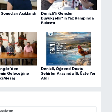
 Sonuçları Açıklandı
Denizli'li Gençler
Büyükşehir’in Yaz Kampında
Buluştu
üngör’den
Denizli, Öğrenci Dostu
enin Geleceğine
Şehirler Arasında İlk Üçte Yer
cı Mesaj
Aldı