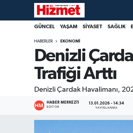
GÜNCEL
Denizli Nöbetçi Eczaneler
GÜNCEL
YAŞAM
SİYASET
SAĞLIK
YAŞAM
Denizli Hava Durumu
HABERLER
EKONOMİ
Denizli Çard
SİYASET
Denizli Trafik Yoğunluk Haritası
Trafiği Arttı
SAĞLIK
Süper Lig Puan Durumu ve Fikstür
EKONOMİ
Tüm Manşetler
Denizli Çardak Havalimanı, 202
KÜLTÜR SANAT
Son Dakika Haberleri
HABER MERKEZI1
13.01.2026 - 14:34
EDITÖR
YAYINLANMA
SPOR
Haber Arşivi
MAGAZİN