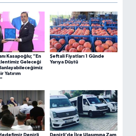
nı Kasapoğlu; "En
Şeftali Fiyatları 1 Günde
lentimiz Geleceği
Yarıya Düştü
lanlayabileceğimiz
Bir Yatırım
"
: Hedefimiz Denizli
Denizli’de İlçe Ulaşımına Zam