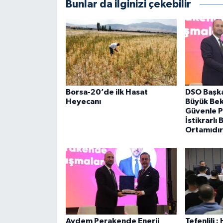
Bunlar da ilginizi çekebilir
Borsa-20’de ilk Hasat
DSO Başka
Heyecanı
Büyük Bek
Güvenle P
İstikrarlı 
Ortamıdır
Aydem Perakende Enerji
Tefenlili 