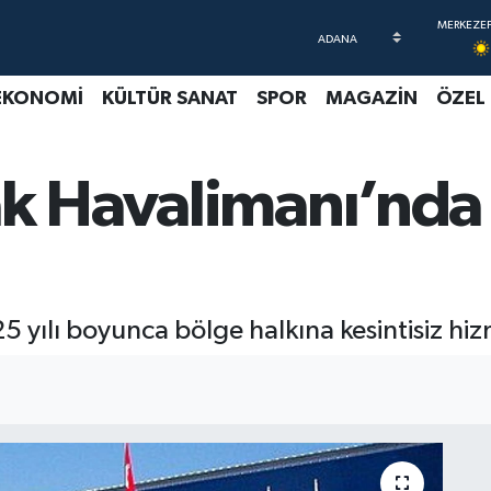
EKONOMİ
KÜLTÜR SANAT
SPOR
MAGAZİN
ÖZEL
ak Havalimanı’nda 
5 yılı boyunca bölge halkına kesintisiz hi