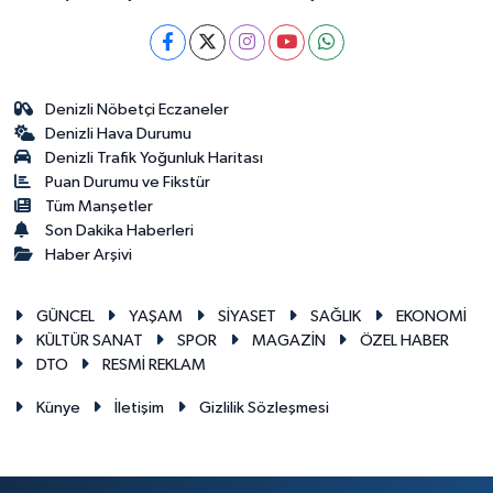
Denizli Nöbetçi Eczaneler
Denizli Hava Durumu
Denizli Trafik Yoğunluk Haritası
Puan Durumu ve Fikstür
Tüm Manşetler
Son Dakika Haberleri
Haber Arşivi
GÜNCEL
YAŞAM
SİYASET
SAĞLIK
EKONOMİ
KÜLTÜR SANAT
SPOR
MAGAZİN
ÖZEL HABER
DTO
RESMİ REKLAM
Künye
İletişim
Gizlilik Sözleşmesi