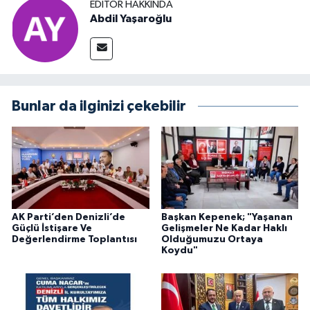
EDITÖR HAKKINDA
Abdil Yaşaroğlu
Bunlar da ilginizi çekebilir
AK Parti’den Denizli’de
Başkan Kepenek; "Yaşanan
Güçlü İstişare Ve
Gelişmeler Ne Kadar Haklı
Değerlendirme Toplantısı
Olduğumuzu Ortaya
Koydu"