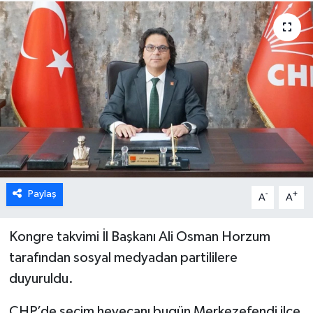
ÖZEL HABER
DTO
RESMİ REKLAM
Paylaş
-
+
A
A
Kongre takvimi İl Başkanı Ali Osman Horzum
tarafından sosyal medyadan partililere
duyuruldu.
CHP’de seçim heyecanı bugün Merkezefendi ilçe