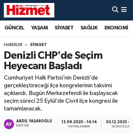
GÜNCEL
Denizli Nöbetçi Eczaneler
GÜNCEL
YAŞAM
SİYASET
SAĞLIK
EKONOMİ
YAŞAM
Denizli Hava Durumu
HABERLER
SİYASET
SİYASET
Denizli Trafik Yoğunluk Haritası
Denizli CHP'de Seçim
Heyecanı Başladı
SAĞLIK
Süper Lig Puan Durumu ve Fikstür
Cumhuriyet Halk Partisi’nin Denizli’de
EKONOMİ
Tüm Manşetler
gerçekleştireceği ilçe kongrelerinin takvimi
açıklandı. Bugün Merkezefendi ile başlayacak
KÜLTÜR SANAT
Son Dakika Haberleri
seçim süreci 25 Eylül’de Çivril ilçe kongresi ile
tamamlanacak.
SPOR
Haber Arşivi
ABDIL YAŞAROĞLU
13.09.2025 - 14:14
03.12.2025 - 
EDITÖR
YAYINLANMA
GÜNCELLE
MAGAZİN