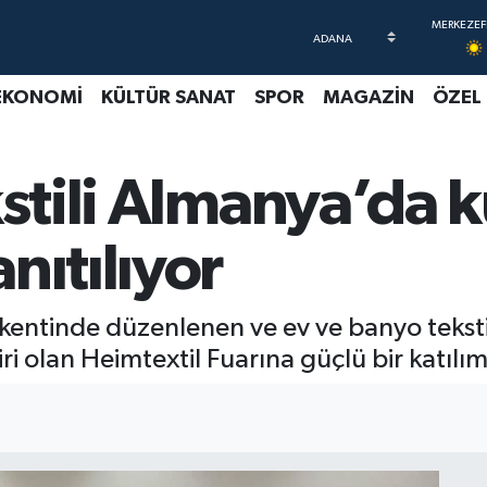
EKONOMİ
KÜLTÜR SANAT
SPOR
MAGAZİN
ÖZEL
kstili Almanya’da 
nıtılıyor
kentinde düzenlenen ve ev ve banyo tekstil
i olan Heimtextil Fuarına güçlü bir katılım