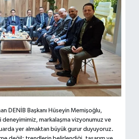
unan DENİB Başkanı Hüseyin Memişoğlu,
deki deneyimimiz, markalaşma vizyonumuz ve
u fuarda yer almaktan büyük gurur duyuyoruz.
me değil; trendlerin belirlendiği, tasarım ve