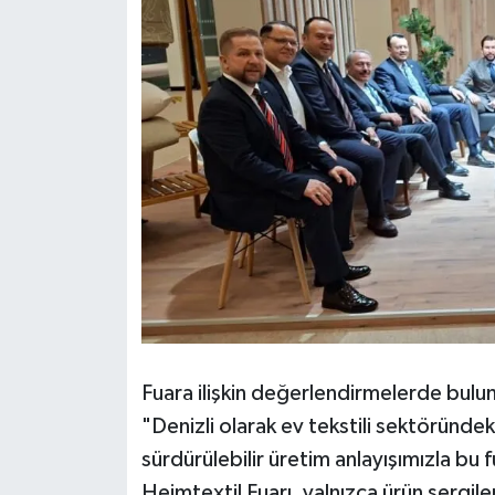
Fuara ilişkin değerlendirmelerde bul
"Denizli olarak ev tekstili sektörün
sürdürülebilir üretim anlayışımızla b
Heimtextil Fuarı, yalnızca ürün sergile