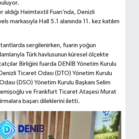
buluyor.
er aldığı Heimtextil Fuarı’nda, Denizli
owels markasıyla Hall 5.1 alanında 11. kez katılım
 stantlarda sergilenirken, fuarın yoğun
klamlarıyla Türk havlusunun küresel ölçekte
acatçılar Birliğini fuarda DENİB Yönetim Kurulu
Denizli Ticaret Odası (DTO) Yönetim Kurulu
 Odası (DSO) Yönetim Kurulu Başkanı Selim
mişoğlu ve Frankfurt Ticaret Ataşesi Murat
rmalara başarı dileklerini iletti.