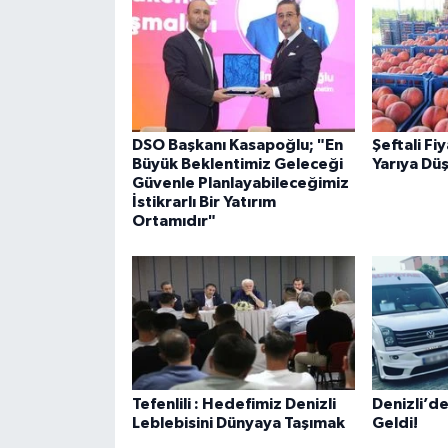
DSO Başkanı Kasapoğlu; "En
Şeftali Fi
Büyük Beklentimiz Geleceği
Yarıya Dü
Güvenle Planlayabileceğimiz
İstikrarlı Bir Yatırım
Ortamıdır"
Tefenlili : Hedefimiz Denizli
Denizli’de
Leblebisini Dünyaya Taşımak
Geldi!