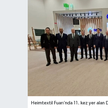
ÖZEL HABER
DTO
RESMİ REKLAM
Heimtextil Fuarı’nda 11. kez yer alan De