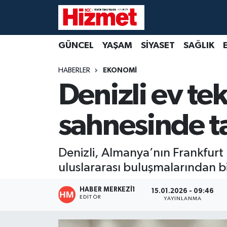
GÜNCEL
Denizli Nöbetçi Eczaneler
GÜNCEL
YAŞAM
SİYASET
SAĞLIK
YAŞAM
Denizli Hava Durumu
HABERLER
EKONOMİ
Denizli ev te
SİYASET
Denizli Trafik Yoğunluk Haritası
sahnesinde ta
SAĞLIK
Süper Lig Puan Durumu ve Fikstür
EKONOMİ
Tüm Manşetler
Denizli, Almanya’nın Frankfurt 
uluslararası buluşmalarından bir
KÜLTÜR SANAT
Son Dakika Haberleri
HABER MERKEZI1
15.01.2026 - 09:46
SPOR
Haber Arşivi
EDITÖR
YAYINLANMA
MAGAZİN