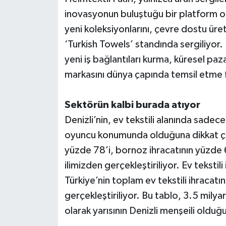
inovasyonun buluştuğu bir platform ol
yeni koleksiyonlarını, çevre dostu üre
‘Turkish Towels’ standında sergiliyor. Bi
yeni iş bağlantıları kurma, küresel pa
markasını dünya çapında temsil etme f
Sektörün kalbi burada atıyor
Denizli’nin, ev tekstili alanında sade
oyuncu konumunda olduğuna dikkat çe
yüzde 78’i, bornoz ihracatının yüzde 6
ilimizden gerçekleştiriliyor. Ev tekstili
Türkiye’nin toplam ev tekstili ihracatı
gerçekleştiriliyor. Bu tablo, 3.5 milyar 
olarak yarısının Denizli menşeili oldu