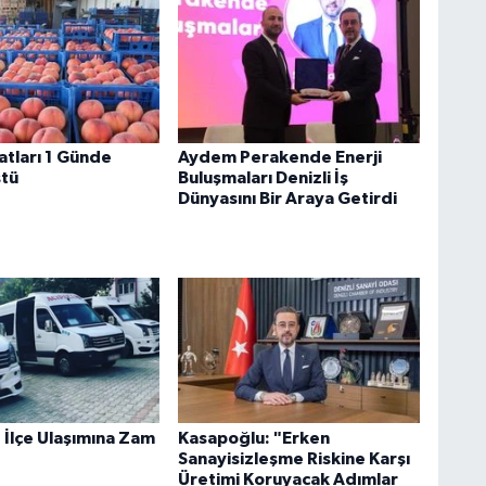
yatları 1 Günde
Aydem Perakende Enerji
ştü
Buluşmaları Denizli İş
Dünyasını Bir Araya Getirdi
 İlçe Ulaşımına Zam
Kasapoğlu: "Erken
Sanayisizleşme Riskine Karşı
Üretimi Koruyacak Adımlar