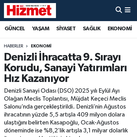
GÜNCEL
Denizli Nöbetçi Eczaneler
GÜNCEL
YAŞAM
SİYASET
SAĞLIK
EKONOMİ
YAŞAM
Denizli Hava Durumu
HABERLER
EKONOMİ
SİYASET
Denizli Trafik Yoğunluk Haritası
Denizli İhracatta 9. Sırayı
Korudu, Sanayi Yatırımları
SAĞLIK
Süper Lig Puan Durumu ve Fikstür
Hız Kazanıyor
EKONOMİ
Tüm Manşetler
Denizli Sanayi Odası (DSO) 2025 yılı Eylül Ayı
Olağan Meclis Toplantısı, Müjdat Keçeci Meclis
KÜLTÜR SANAT
Son Dakika Haberleri
Salonu’nda gerçekleştirildi. Denizli’nin Ağustos
ihracatının yüzde 5,5 artışla 409 milyon dolara
SPOR
Haber Arşivi
ulaştığını belirten Kasapoğlu, Ocak-Ağustos
döneminde ise %8,2’lik artışla 3,1 milyar dolarlık
MAGAZİN