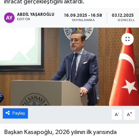
ihracat gerçekleştiğini aktardı.
ÖZEL HABER
ABDIL YAŞAROĞLU
16.09.2025 - 16:58
03.12.2025 - 
EDITÖR
YAYINLANMA
GÜNCELLE
DTO
RESMİ REKLAM
Paylaş
-
+
A
A
Başkan Kasapoğlu, 2026 yılının ilk yarısında