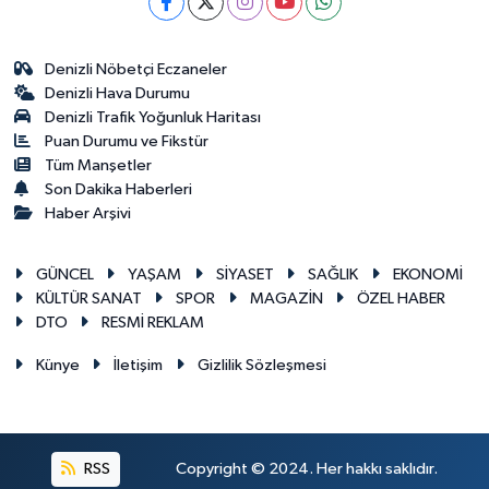
Denizli Nöbetçi Eczaneler
Denizli Hava Durumu
Denizli Trafik Yoğunluk Haritası
Puan Durumu ve Fikstür
Tüm Manşetler
Son Dakika Haberleri
Haber Arşivi
GÜNCEL
YAŞAM
SİYASET
SAĞLIK
EKONOMİ
KÜLTÜR SANAT
SPOR
MAGAZİN
ÖZEL HABER
DTO
RESMİ REKLAM
Künye
İletişim
Gizlilik Sözleşmesi
RSS
Copyright © 2024. Her hakkı saklıdır.