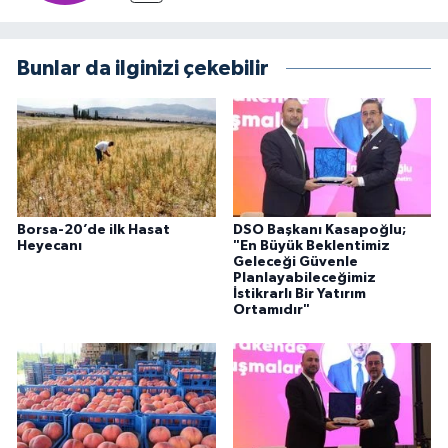
Bunlar da ilginizi çekebilir
Borsa-20’de ilk Hasat
DSO Başkanı Kasapoğlu;
Heyecanı
"En Büyük Beklentimiz
Geleceği Güvenle
Planlayabileceğimiz
İstikrarlı Bir Yatırım
Ortamıdır"