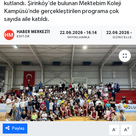
kutlandı. Şirinköy’de bulunan Mektebim Koleji
Kampüsü’nde gerçekleştirilen programa çok
ÖZEL HABER
sayıda aile katıldı.
DTO
HABER MERKEZI1
22.06.2026 - 16:14
22.06.2026 - 1
EDITÖR
YAYINLANMA
GÜNCELLEM
RESMİ REKLAM
Paylaş
-
+
A
A