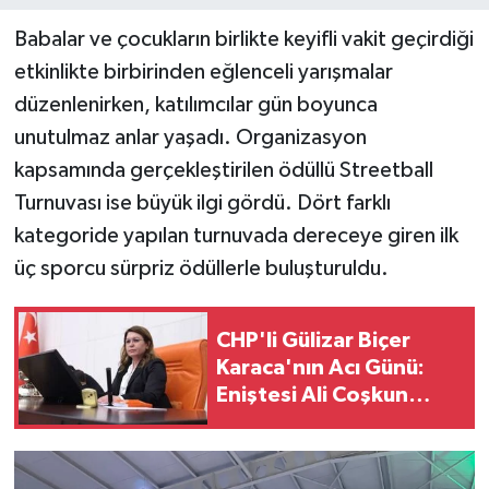
Babalar ve çocukların birlikte keyifli vakit geçirdiği
etkinlikte birbirinden eğlenceli yarışmalar
düzenlenirken, katılımcılar gün boyunca
unutulmaz anlar yaşadı. Organizasyon
kapsamında gerçekleştirilen ödüllü Streetball
Turnuvası ise büyük ilgi gördü. Dört farklı
kategoride yapılan turnuvada dereceye giren ilk
üç sporcu sürpriz ödüllerle buluşturuldu.
CHP'li Gülizar Biçer
Karaca'nın Acı Günü:
Eniştesi Ali Coşkun
Hayatını Kaybetti