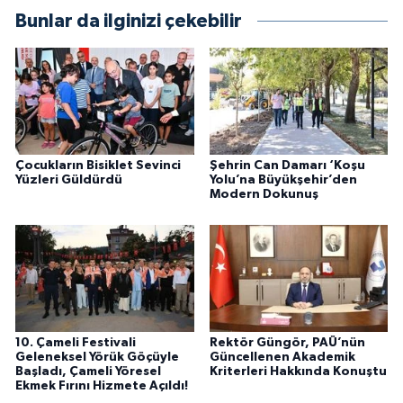
Bunlar da ilginizi çekebilir
Çocukların Bisiklet Sevinci
Şehrin Can Damarı ‘Koşu
Yüzleri Güldürdü
Yolu’na Büyükşehir’den
Modern Dokunuş
10. Çameli Festivali
Rektör Güngör, PAÜ’nün
Geleneksel Yörük Göçüyle
Güncellenen Akademik
Başladı, Çameli Yöresel
Kriterleri Hakkında Konuştu
Ekmek Fırını Hizmete Açıldı!