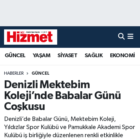
GÜNCEL
Denizli Nöbetçi Eczaneler
YAŞAM
Denizli Hava Durumu
GÜNCEL
YAŞAM
SİYASET
SAĞLIK
EKONOMİ
SİYASET
Denizli Trafik Yoğunluk Haritası
SAĞLIK
Süper Lig Puan Durumu ve Fikstür
HABERLER
GÜNCEL
Denizli Mektebim
EKONOMİ
Tüm Manşetler
Koleji’nde Babalar Günü
KÜLTÜR SANAT
Son Dakika Haberleri
Coşkusu
Denizli’de Babalar Günü, Mektebim Koleji,
SPOR
Haber Arşivi
Yıldızlar Spor Kulübü ve Pamukkale Akademi Spor
Kulübü iş birliğiyle düzenlenen renkli etkinlikle
MAGAZİN