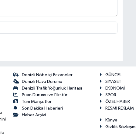
Denizli Nöbetçi Eczaneler
GÜNCEL
Denizli Hava Durumu
SİYASET
Denizli Trafik Yoğunluk Haritası
EKONOMİ
Puan Durumu ve Fikstür
SPOR
Tüm Manşetler
ÖZEL HABER
Son Dakika Haberleri
RESMİ REKLAM
si
Haber Arşivi
ini
Künye
Gizlilik Sözleşm
ile