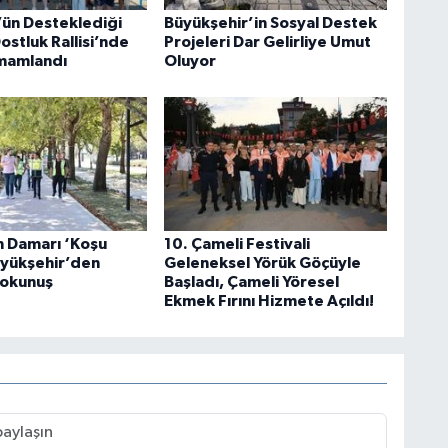
ün Desteklediği
Büyükşehir’in Sosyal Destek
stluk Rallisi’nde
Projeleri Dar Gelirliye Umut
amamlandı
Oluyor
n Damarı ‘Koşu
10. Çameli Festivali
üyükşehir’den
Geleneksel Yörük Göçüyle
okunuş
Başladı, Çameli Yöresel
Ekmek Fırını Hizmete Açıldı!