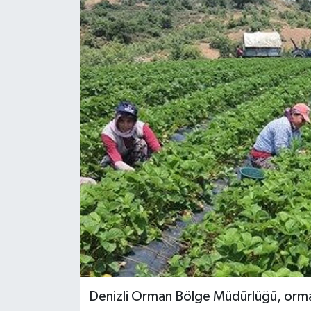
ÖZEL HABER
DTO
RESMİ REKLAM
Denizli Orman Bölge Müdürlüğü, orma