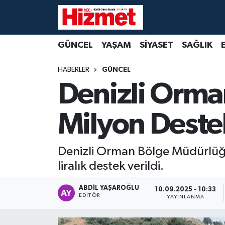
GÜNCEL
Denizli Nöbetçi Eczaneler
GÜNCEL
YAŞAM
SİYASET
SAĞLIK
YAŞAM
Denizli Hava Durumu
HABERLER
GÜNCEL
Denizli Orm
SİYASET
Denizli Trafik Yoğunluk Haritası
Milyon Deste
SAĞLIK
Süper Lig Puan Durumu ve Fikstür
EKONOMİ
Tüm Manşetler
Denizli Orman Bölge Müdürlüğ
liralık destek verildi.
KÜLTÜR SANAT
Son Dakika Haberleri
ABDIL YAŞAROĞLU
10.09.2025 - 10:33
SPOR
Haber Arşivi
EDITÖR
YAYINLANMA
MAGAZİN