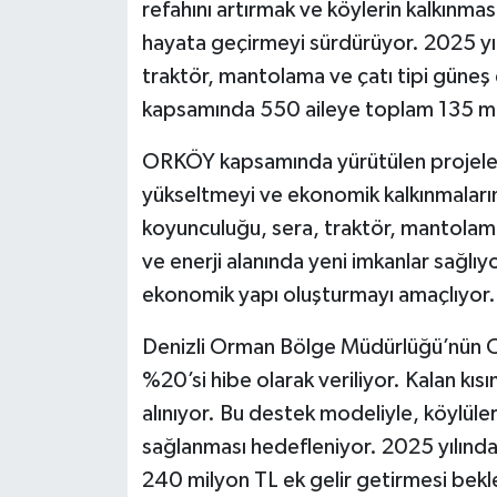
refahını artırmak ve köylerin kalkınm
hayata geçirmeyi sürdürüyor. 2025 yılı
traktör, mantolama ve çatı tipi güneş en
kapsamında 550 aileye toplam 135 mily
ORKÖY kapsamında yürütülen projeler,
yükseltmeyi ve ekonomik kalkınmalarını 
koyunculuğu, sera, traktör, mantolama 
ve enerji alanında yeni imkanlar sağlıyo
ekonomik yapı oluşturmayı amaçlıyor.
Denizli Orman Bölge Müdürlüğü’nün O
%20’si hibe olarak veriliyor. Kalan kısım
alınıyor. Bu destek modeliyle, köylüle
sağlanması hedefleniyor. 2025 yılındaki
240 milyon TL ek gelir getirmesi bekl