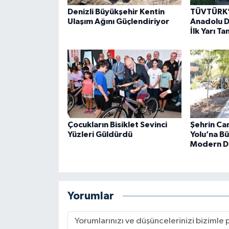
Denizli Büyükşehir Kentin
TÜVTÜRK’
Ulaşım Ağını Güçlendiriyor
Anadolu Do
İlk Yarı T
Çocukların Bisiklet Sevinci
Şehrin Ca
Yüzleri Güldürdü
Yolu’na B
Modern D
Yorumlar