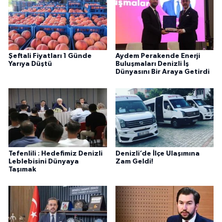
Şeftali Fiyatları 1 Günde
Aydem Perakende Enerji
Yarıya Düştü
Buluşmaları Denizli İş
Dünyasını Bir Araya Getirdi
Tefenlili : Hedefimiz Denizli
Denizli’de İlçe Ulaşımına
Leblebisini Dünyaya
Zam Geldi!
Taşımak