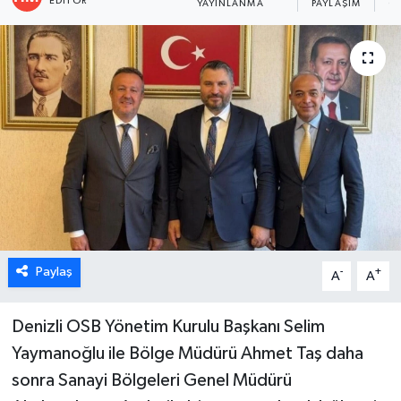
EDITÖR
YAYINLANMA
PAYLAŞIM
O
ÖZEL HABER
DTO
RESMİ REKLAM
Paylaş
-
+
A
A
Denizli OSB Yönetim Kurulu Başkanı Selim
Yaymanoğlu ile Bölge Müdürü Ahmet Taş daha
sonra Sanayi Bölgeleri Genel Müdürü