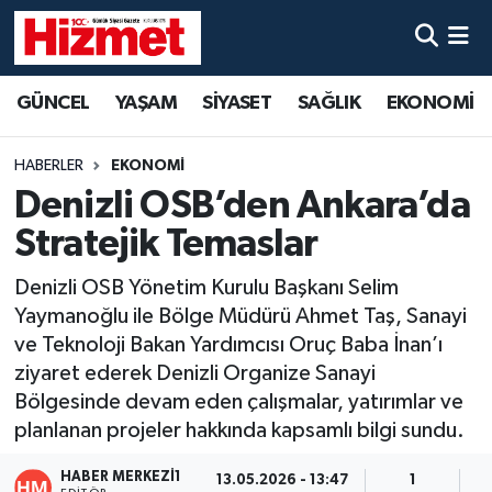
GÜNCEL
Denizli Nöbetçi Eczaneler
GÜNCEL
YAŞAM
SİYASET
SAĞLIK
EKONOMİ
YAŞAM
Denizli Hava Durumu
HABERLER
EKONOMİ
SİYASET
Denizli Trafik Yoğunluk Haritası
Denizli OSB’den Ankara’da
Stratejik Temaslar
SAĞLIK
Süper Lig Puan Durumu ve Fikstür
Denizli OSB Yönetim Kurulu Başkanı Selim
EKONOMİ
Tüm Manşetler
Yaymanoğlu ile Bölge Müdürü Ahmet Taş, Sanayi
ve Teknoloji Bakan Yardımcısı Oruç Baba İnan’ı
KÜLTÜR SANAT
Son Dakika Haberleri
ziyaret ederek Denizli Organize Sanayi
Bölgesinde devam eden çalışmalar, yatırımlar ve
SPOR
Haber Arşivi
planlanan projeler hakkında kapsamlı bilgi sundu.
MAGAZİN
HABER MERKEZI1
13.05.2026 - 13:47
1