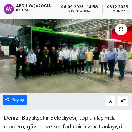
ABDIL YAŞAROĞLU
04.09.2025 - 14:58
03.12.2025 -
ÖZEL HABER
EDITÖR
YAYINLANMA
GÜNCELLE
DTO
RESMİ REKLAM
Paylaş
-
+
A
A
Denizli Büyükşehir Belediyesi, toplu ulaşımda
modern, güvenli ve konforlu bir hizmet anlayışı ile