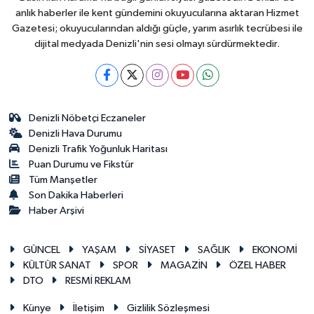
anlık haberler ile kent gündemini okuyucularına aktaran Hizmet
Gazetesi; okuyucularından aldığı güçle, yarım asırlık tecrübesi ile
dijital medyada Denizli'nin sesi olmayı sürdürmektedir.
Denizli Nöbetçi Eczaneler
Denizli Hava Durumu
Denizli Trafik Yoğunluk Haritası
Puan Durumu ve Fikstür
Tüm Manşetler
Son Dakika Haberleri
Haber Arşivi
GÜNCEL
YAŞAM
SİYASET
SAĞLIK
EKONOMİ
KÜLTÜR SANAT
SPOR
MAGAZİN
ÖZEL HABER
DTO
RESMİ REKLAM
Künye
İletişim
Gizlilik Sözleşmesi