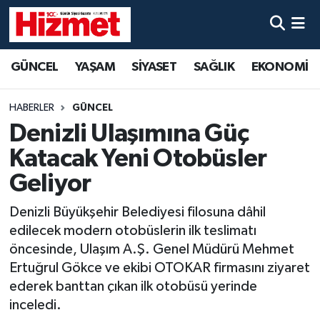
GÜNCEL
Denizli Nöbetçi Eczaneler
GÜNCEL
YAŞAM
SİYASET
SAĞLIK
EKONOMİ
YAŞAM
Denizli Hava Durumu
HABERLER
GÜNCEL
SİYASET
Denizli Trafik Yoğunluk Haritası
Denizli Ulaşımına Güç
Katacak Yeni Otobüsler
SAĞLIK
Süper Lig Puan Durumu ve Fikstür
Geliyor
EKONOMİ
Tüm Manşetler
Denizli Büyükşehir Belediyesi filosuna dâhil
edilecek modern otobüslerin ilk teslimatı
KÜLTÜR SANAT
Son Dakika Haberleri
öncesinde, Ulaşım A.Ş. Genel Müdürü Mehmet
Ertuğrul Gökce ve ekibi OTOKAR firmasını ziyaret
SPOR
Haber Arşivi
ederek banttan çıkan ilk otobüsü yerinde
inceledi.
MAGAZİN