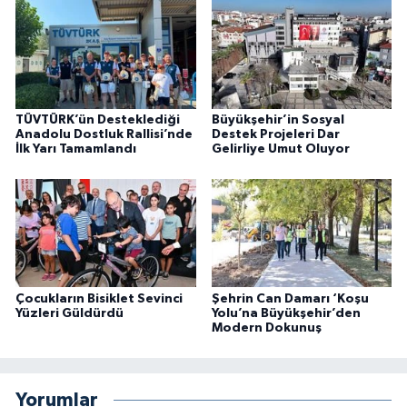
TÜVTÜRK’ün Desteklediği
Büyükşehir’in Sosyal
Anadolu Dostluk Rallisi’nde
Destek Projeleri Dar
İlk Yarı Tamamlandı
Gelirliye Umut Oluyor
Çocukların Bisiklet Sevinci
Şehrin Can Damarı ‘Koşu
Yüzleri Güldürdü
Yolu’na Büyükşehir’den
Modern Dokunuş
Yorumlar