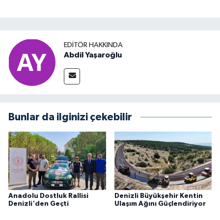
EDITÖR HAKKINDA
Abdil Yaşaroğlu
Bunlar da ilginizi çekebilir
Anadolu Dostluk Rallisi
Denizli Büyükşehir Kentin
Denizli'den Geçti
Ulaşım Ağını Güçlendiriyor