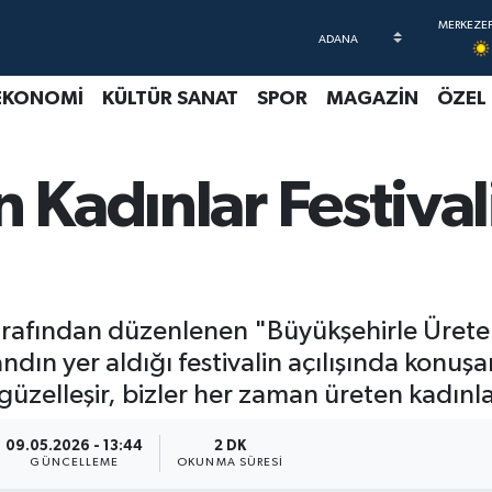
EKONOMİ
KÜLTÜR SANAT
SPOR
MAGAZİN
ÖZEL
n Kadınlar Festiva
arafından düzenlenen "Büyükşehirle Üreten 
ndın yer aldığı festivalin açılışında konuşa
 güzelleşir, bizler her zaman üreten kadınl
09.05.2026 - 13:44
2 DK
GÜNCELLEME
OKUNMA SÜRESI