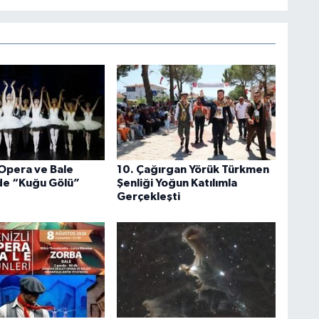
 Opera ve Bale
10. Çağırgan Yörük Türkmen
de “Kuğu Gölü”
Şenliği Yoğun Katılımla
Gerçekleşti