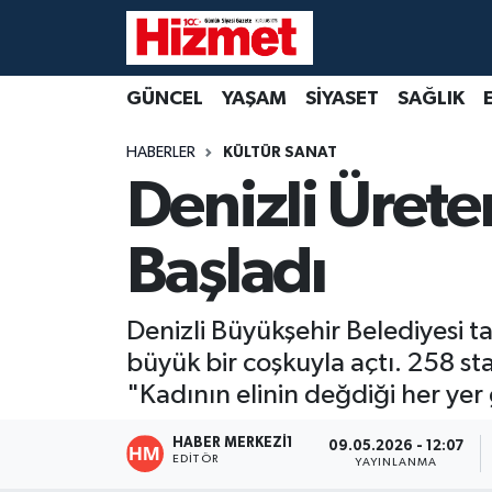
GÜNCEL
Denizli Nöbetçi Eczaneler
GÜNCEL
YAŞAM
SİYASET
SAĞLIK
YAŞAM
Denizli Hava Durumu
HABERLER
KÜLTÜR SANAT
Denizli Ürete
SİYASET
Denizli Trafik Yoğunluk Haritası
Başladı
SAĞLIK
Süper Lig Puan Durumu ve Fikstür
EKONOMİ
Tüm Manşetler
Denizli Büyükşehir Belediyesi t
büyük bir coşkuyla açtı. 258 sta
KÜLTÜR SANAT
Son Dakika Haberleri
"Kadının elinin değdiği her yer
SPOR
Haber Arşivi
HABER MERKEZI1
09.05.2026 - 12:07
EDITÖR
YAYINLANMA
MAGAZİN