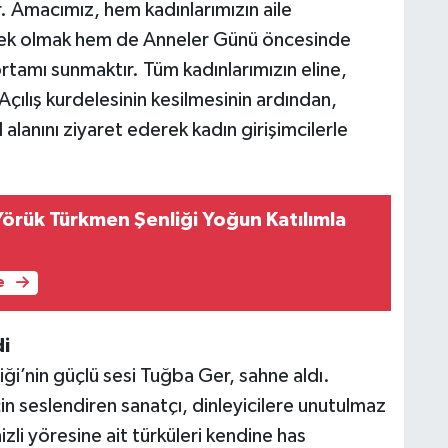
or. Amacımız, hem kadınlarımızın aile
tek olmak hem de Anneler Günü öncesinde
 ortamı sunmaktır. Tüm kadınlarımızın eline,
Açılış kurdelesinin kesilmesinin ardından,
l alanını ziyaret ederek kadın girişimcilerle
Yörük Türkmen Şenliği Yoğun Katılımla
e
i
iği’nin güçlü sesi Tuğba Ger, sahne aldı.
için seslendiren sanatçı, dinleyicilere unutulmaz
izli yöresine ait türküleri kendine has