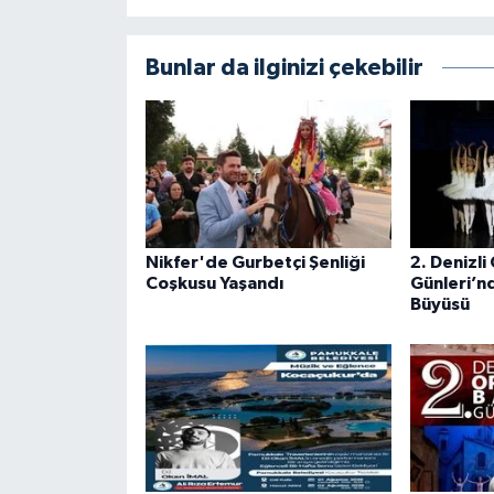
Bunlar da ilginizi çekebilir
Nikfer'de Gurbetçi Şenliği
2. Denizli
Coşkusu Yaşandı
Günleri’n
Büyüsü