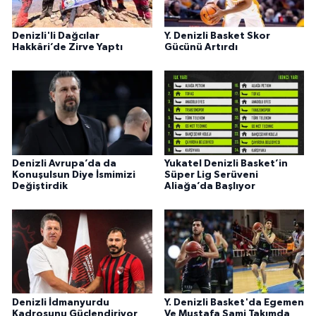
Denizli'li Dağcılar
Y. Denizli Basket Skor
Hakkâri’de Zirve Yaptı
Gücünü Artırdı
Denizli Avrupa’da da
Yukatel Denizli Basket’in
Konuşulsun Diye İsmimizi
Süper Lig Serüveni
Değiştirdik
Aliağa’da Başlıyor
Denizli İdmanyurdu
Y. Denizli Basket'da Egemen
Kadrosunu Güçlendiriyor
Ve Mustafa Sami Takımda