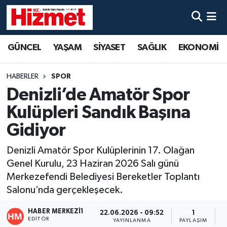
GÜNCEL
Denizli Nöbetçi Eczaneler
GÜNCEL
YAŞAM
SİYASET
SAĞLIK
EKONOMİ
YAŞAM
Denizli Hava Durumu
HABERLER
SPOR
SİYASET
Denizli Trafik Yoğunluk Haritası
Denizli’de Amatör Spor
Kulüpleri Sandık Başına
SAĞLIK
Süper Lig Puan Durumu ve Fikstür
Gidiyor
EKONOMİ
Tüm Manşetler
Denizli Amatör Spor Kulüplerinin 17. Olağan
Genel Kurulu, 23 Haziran 2026 Salı günü
KÜLTÜR SANAT
Son Dakika Haberleri
Merkezefendi Belediyesi Bereketler Toplantı
Salonu’nda gerçekleşecek.
SPOR
Haber Arşivi
HABER MERKEZI1
22.06.2026 - 09:52
1
MAGAZİN
EDITÖR
YAYINLANMA
PAYLAŞIM
O