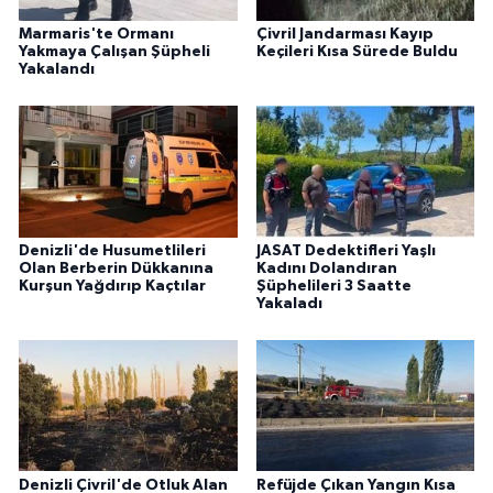
Marmaris'te Ormanı
Çivril Jandarması Kayıp
Yakmaya Çalışan Şüpheli
Keçileri Kısa Sürede Buldu
Yakalandı
Denizli'de Husumetlileri
JASAT Dedektifleri Yaşlı
Olan Berberin Dükkanına
Kadını Dolandıran
Kurşun Yağdırıp Kaçtılar
Şüphelileri 3 Saatte
Yakaladı
Denizli Çivril'de Otluk Alan
Refüjde Çıkan Yangın Kısa