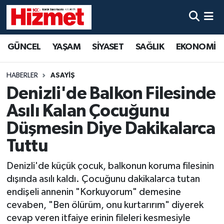
GÜNCEL
Denizli Nöbetçi Eczaneler
GÜNCEL
YAŞAM
SİYASET
SAĞLIK
EKONOMİ
YAŞAM
Denizli Hava Durumu
HABERLER
ASAYİŞ
SİYASET
Denizli Trafik Yoğunluk Haritası
Denizli'de Balkon Filesinde
Asılı Kalan Çocuğunu
SAĞLIK
Süper Lig Puan Durumu ve Fikstür
Düşmesin Diye Dakikalarca
EKONOMİ
Tüm Manşetler
Tuttu
Denizli'de küçük çocuk, balkonun koruma filesinin
KÜLTÜR SANAT
Son Dakika Haberleri
dışında asılı kaldı. Çocuğunu dakikalarca tutan
SPOR
Haber Arşivi
endişeli annenin "Korkuyorum" demesine
cevaben, "Ben ölürüm, onu kurtarırım" diyerek
MAGAZİN
cevap veren itfaiye erinin fileleri kesmesiyle