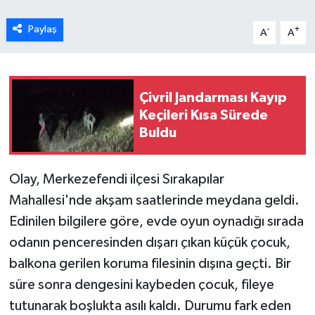
Paylaş
-
+
A
A
Çivril Jandarması Kayıp
Keçileri Kısa Sürede
Buldu
Olay, Merkezefendi ilçesi Sırakapılar
Mahallesi'nde akşam saatlerinde meydana geldi.
Edinilen bilgilere göre, evde oyun oynadığı sırada
odanın penceresinden dışarı çıkan küçük çocuk,
balkona gerilen koruma filesinin dışına geçti. Bir
süre sonra dengesini kaybeden çocuk, fileye
tutunarak boşlukta asılı kaldı. Durumu fark eden