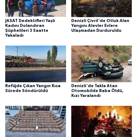
JASAT Dedektifleri Yaşlı
Denizli Çivril'de Otluk Alan
Kadını Dolandıran
Yangını Alevler Evlere
Şüphelileri 3 Saatte
Ulaşmadan Durduruldu
Yakaladı
Refüjde Çıkan Yangın Kısa
Denizli'de Takla Atan
Sürede Söndürüldü
Otomobilde Baba Öldü,
Kızı Yaralandı