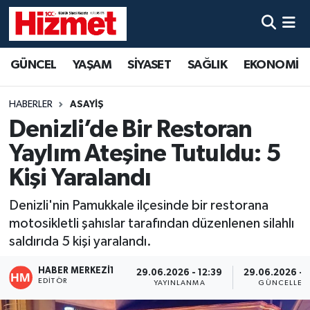
GÜNCEL
Denizli Nöbetçi Eczaneler
GÜNCEL
YAŞAM
SİYASET
SAĞLIK
EKONOMİ
YAŞAM
Denizli Hava Durumu
HABERLER
ASAYİŞ
SİYASET
Denizli Trafik Yoğunluk Haritası
Denizli’de Bir Restoran
Yaylım Ateşine Tutuldu: 5
SAĞLIK
Süper Lig Puan Durumu ve Fikstür
Kişi Yaralandı
EKONOMİ
Tüm Manşetler
Denizli'nin Pamukkale ilçesinde bir restorana
motosikletli şahıslar tarafından düzenlenen silahlı
KÜLTÜR SANAT
Son Dakika Haberleri
saldırıda 5 kişi yaralandı.
SPOR
Haber Arşivi
HABER MERKEZI1
29.06.2026 - 12:39
29.06.2026 - 1
EDITÖR
YAYINLANMA
GÜNCELLEM
MAGAZİN