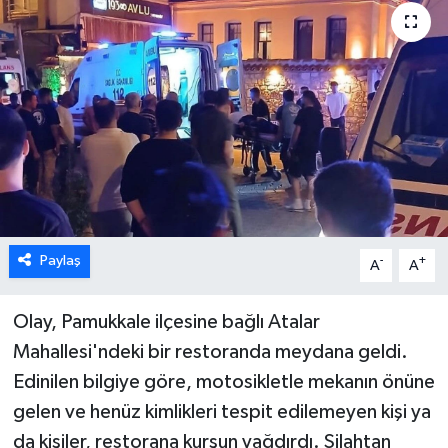
ÖZEL HABER
DTO
RESMİ REKLAM
Paylaş
-
+
A
A
Olay, Pamukkale ilçesine bağlı Atalar
Mahallesi'ndeki bir restoranda meydana geldi.
Edinilen bilgiye göre, motosikletle mekanın önüne
gelen ve henüz kimlikleri tespit edilemeyen kişi ya
da kişiler, restorana kurşun yağdırdı. Silahtan