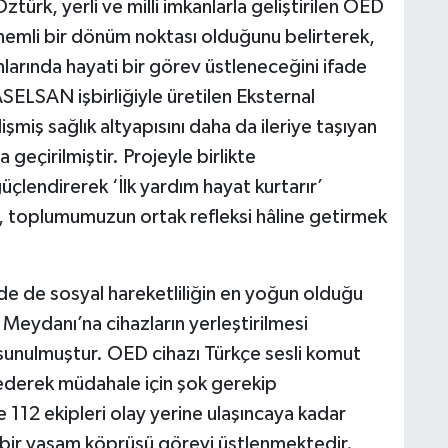
türk, yerli ve milli imkanlarla geliştirilen OED
 önemli bir dönüm noktası olduğunu belirterek,
anlarında hayati bir görev üstleneceğini ifade
ASELSAN işbirliğiyle üretilen Eksternal
şmiş sağlık altyapısını daha da ileriye taşıyan
 geçirilmiştir. Projeyle birlikte
güçlendirerek ‘İlk yardım hayat kurtarır’
l, toplumumuzun ortak refleksi hâline getirmek
de de sosyal hareketliliğin en yoğun olduğu
Meydanı’na cihazların yerleştirilmesi
sunulmuştur. OED cihazı Türkçe sesli komut
z ederek müdahale için şok gerekip
112 ekipleri olay yerine ulaşıncaya kadar
 bir yaşam köprüsü görevi üstlenmektedir.