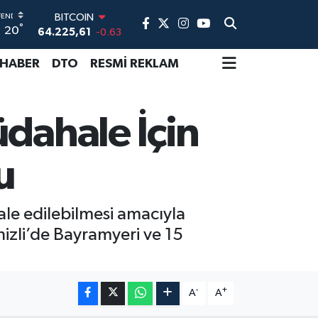
BITCOIN
°
20
64.225,61
-0.63
DOLAR
47,7143
0.16
 HABER
DTO
RESMİ REKLAM
EURO
55,0317
-0.02
STERLİN
üdahale İçin
64,2463
0.07
GRAM ALTIN
6510.40
0.45
u
BİST100
13.799
70
ale edilebilmesi amacıyla
enizli’de Bayramyeri ve 15
-
+
A
A