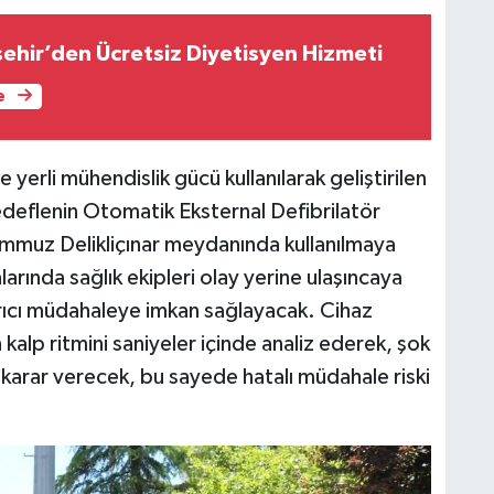
şehir’den Ücretsiz Diyetisyen Hizmeti
e
 yerli mühendislik gücü kullanılarak geliştirilen
edeflenin Otomatik Eksternal Defibrilatör
mmuz Delikliçınar meydanında kullanılmaya
arında sağlık ekipleri olay yerine ulaşıncaya
rıcı müdahaleye imkan sağlayacak. Cihaz
kalp ritmini saniyeler içinde analiz ederek, şok
arar verecek, bu sayede hatalı müdahale riski