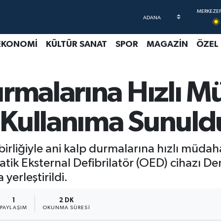
EKONOMİ
KÜLTÜR SANAT
SPOR
MAGAZİN
ÖZEL
rmalarına Hızlı M
r Kullanıma Sunuld
irliğiyle ani kalp durmalarına hızlı müdah
matik Eksternal Defibrilatör (OED) cihazı D
erleştirildi.
1
2 DK
PAYLAŞIM
OKUNMA SÜRESI