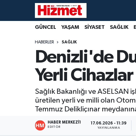
GÜNCEL
Denizli Nöbetçi Eczaneler
GÜNCEL
YAŞAM
SİYASET
SAĞLIK
YAŞAM
Denizli Hava Durumu
HABERLER
SAĞLIK
Denizli'de Du
SİYASET
Denizli Trafik Yoğunluk Haritası
Yerli Cihazla
SAĞLIK
Süper Lig Puan Durumu ve Fikstür
EKONOMİ
Tüm Manşetler
Sağlık Bakanlığı ve ASELSAN işb
üretilen yerli ve milli olan Oto
KÜLTÜR SANAT
Son Dakika Haberleri
Temmuz Delikliçınar meydanına y
SPOR
Haber Arşivi
HABER MERKEZI1
17.06.2026 - 11:39
EDITÖR
YAYINLANMA
MAGAZİN