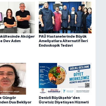
akültesinde Akciğer
PAÜ Hastanelerinde Büyük
de Dev Adım
Ameliyatlara Alternatif İleri
Endoskopik Tedavi
fe Güngör
Denizli Büyükşehir’den
nden Dua Bekliyor
Ücretsiz Diyetisyen Hizmeti