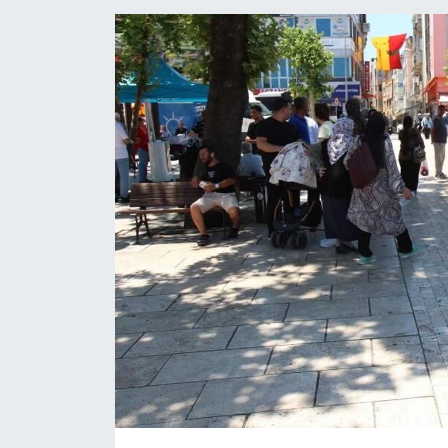
ÖZEL HABER
DTO
RESMİ REKLAM