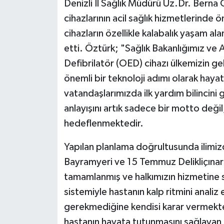
Denizli İl Sağlık Müdürü Uz.Dr. Berna Öz
cihazlarının acil sağlık hizmetlerinde
cihazların özellikle kalabalık yaşam al
etti. Öztürk; "Sağlık Bakanlığımız ve 
Defibrilatör (OED) cihazı ülkemizin geli
önemli bir teknoloji adımı olarak hayata
vatandaşlarımızda ilk yardım bilincini 
anlayışını artık sadece bir motto deği
hedeflenmektedir.
Yapılan planlama doğrultusunda ilimiz
Bayramyeri ve 15 Temmuz Delikliçınar 
tamamlanmış ve halkımızın hizmetine 
sistemiyle hastanın kalp ritmini anali
gerekmediğine kendisi karar vermekte 
hastanın hayata tutunmasını sağlayan