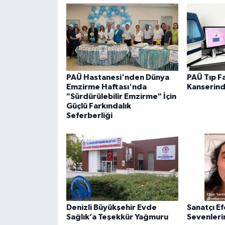
PAÜ Hastanesi'nden Dünya
PAÜ Tıp F
Emzirme Haftası'nda
Kanserin
"Sürdürülebilir Emzirme" İçin
Güçlü Farkındalık
Seferberliği
Denizli Büyükşehir Evde
Sanatçı E
Sağlık’a Teşekkür Yağmuru
Sevenleri