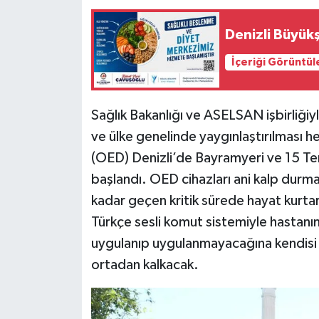
Denizli Büyük
İçeriği Görüntül
Sağlık Bakanlığı ve ASELSAN işbirliğiyle
ve ülke genelinde yaygınlaştırılması h
(OED) Denizli’de Bayramyeri ve 15 Te
başlandı. OED cihazları ani kalp durmal
kadar geçen kritik sürede hayat kurta
Türkçe sesli komut sistemiyle hastanın 
uygulanıp uygulanmayacağına kendisi k
ortadan kalkacak.