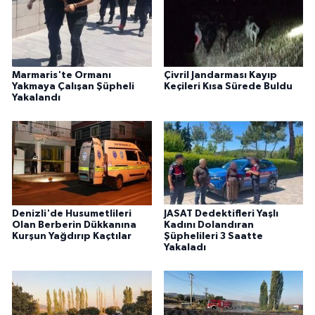
Marmaris'te Ormanı
Çivril Jandarması Kayıp
Yakmaya Çalışan Şüpheli
Keçileri Kısa Sürede Buldu
Yakalandı
Denizli'de Husumetlileri
JASAT Dedektifleri Yaşlı
Olan Berberin Dükkanına
Kadını Dolandıran
Kurşun Yağdırıp Kaçtılar
Şüphelileri 3 Saatte
Yakaladı