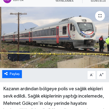
EDITÖR
YAYINLANMA
GÜNCELLEM
ÖZEL HABER
DTO
RESMİ REKLAM
Paylaş
-
+
A
A
Kazanın ardından bölgeye polis ve sağlık ekipleri
sevk edildi. Sağlık ekiplerinin yaptığı incelemede,
Mehmet Gökçen’in olay yerinde hayatını