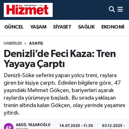
GÜNCEL
Denizli Nöbetçi Eczaneler
GÜNCEL
YAŞAM
SİYASET
SAĞLIK
EKONOMİ
YAŞAM
Denizli Hava Durumu
HABERLER
ASAYİŞ
SİYASET
Denizli Trafik Yoğunluk Haritası
Denizli’de Feci Kaza: Tren
Yayaya Çarptı
SAĞLIK
Süper Lig Puan Durumu ve Fikstür
Denizli-Söke seferini yapan yolcu treni, raylara
EKONOMİ
Tüm Manşetler
giren bir kişiye çarptı. Edinilen bilgilere göre, 47
yaşındaki Mehmet Gökçen, bariyerleri aşarak
KÜLTÜR SANAT
Son Dakika Haberleri
raylarda yürümeye başladı. Bu sırada yaklaşan
trenin altında kalan Gökçen, olay yerinde yaşamını
SPOR
Haber Arşivi
yitirdi.
MAGAZİN
ABDIL YAŞAROĞLU
14.07.2025 - 11:30
03.12.2025 - 1