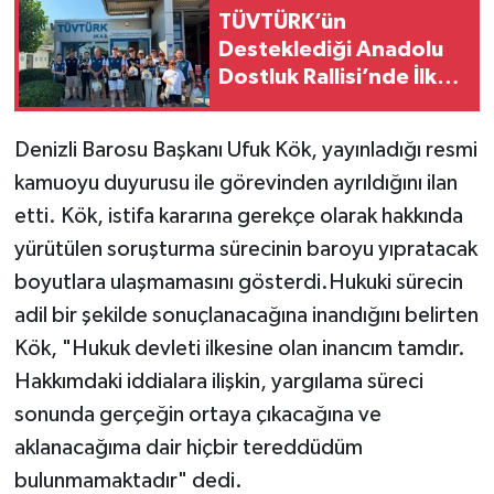
TÜVTÜRK’ün
Desteklediği Anadolu
Dostluk Rallisi’nde İlk
Yarı Tamamlandı
Denizli Barosu Başkanı Ufuk Kök, yayınladığı resmi
kamuoyu duyurusu ile görevinden ayrıldığını ilan
etti. Kök, istifa kararına gerekçe olarak hakkında
yürütülen soruşturma sürecinin baroyu yıpratacak
boyutlara ulaşmamasını gösterdi.Hukuki sürecin
adil bir şekilde sonuçlanacağına inandığını belirten
Kök, "Hukuk devleti ilkesine olan inancım tamdır.
Hakkımdaki iddialara ilişkin, yargılama süreci
sonunda gerçeğin ortaya çıkacağına ve
aklanacağıma dair hiçbir tereddüdüm
bulunmamaktadır" dedi.