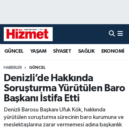
GÜNCEL
Denizli Nöbetçi Eczaneler
YAŞAM
Denizli Hava Durumu
GÜNCEL
YAŞAM
SİYASET
SAĞLIK
EKONOMİ
SİYASET
Denizli Trafik Yoğunluk Haritası
SAĞLIK
Süper Lig Puan Durumu ve Fikstür
HABERLER
GÜNCEL
Denizli’de Hakkında
EKONOMİ
Tüm Manşetler
Soruşturma Yürütülen Baro
KÜLTÜR SANAT
Son Dakika Haberleri
Başkanı İstifa Etti
Denizli Barosu Başkanı Ufuk Kök, hakkında
SPOR
Haber Arşivi
yürütülen soruşturma sürecinin baro kurumuna ve
meslektaşlarına zarar vermemesi adına başkanlık
MAGAZİN