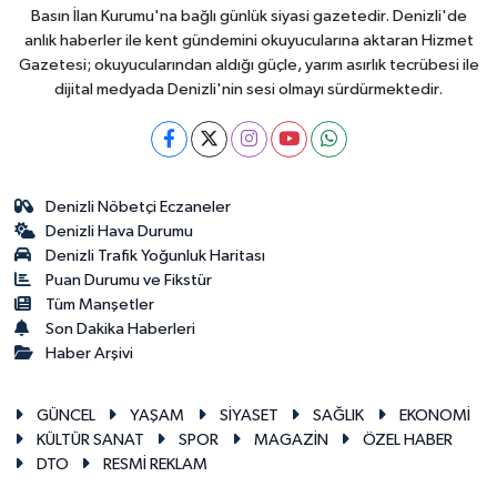
Basın İlan Kurumu'na bağlı günlük siyasi gazetedir. Denizli'de
anlık haberler ile kent gündemini okuyucularına aktaran Hizmet
Gazetesi; okuyucularından aldığı güçle, yarım asırlık tecrübesi ile
dijital medyada Denizli'nin sesi olmayı sürdürmektedir.
Denizli Nöbetçi Eczaneler
Denizli Hava Durumu
Denizli Trafik Yoğunluk Haritası
Puan Durumu ve Fikstür
Tüm Manşetler
Son Dakika Haberleri
Haber Arşivi
GÜNCEL
YAŞAM
SİYASET
SAĞLIK
EKONOMİ
KÜLTÜR SANAT
SPOR
MAGAZİN
ÖZEL HABER
DTO
RESMİ REKLAM