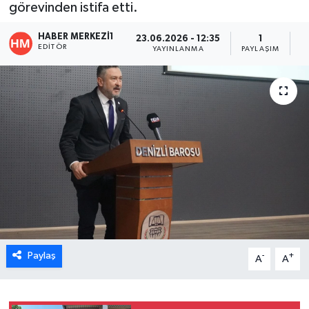
görevinden istifa etti.
ÖZEL HABER
HABER MERKEZI1
23.06.2026 - 12:35
1
EDITÖR
YAYINLANMA
PAYLAŞIM
O
DTO
RESMİ REKLAM
Paylaş
-
+
A
A