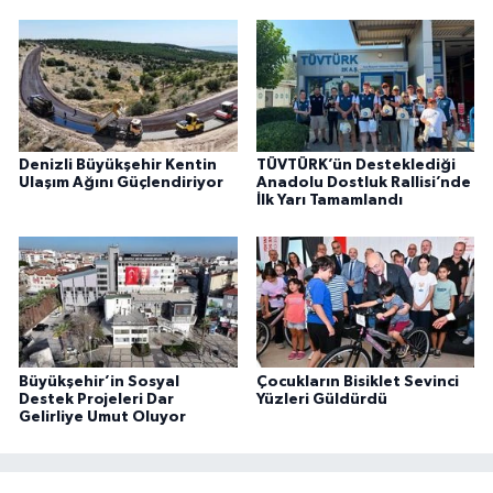
Denizli Büyükşehir Kentin
TÜVTÜRK’ün Desteklediği
Ulaşım Ağını Güçlendiriyor
Anadolu Dostluk Rallisi’nde
İlk Yarı Tamamlandı
Büyükşehir’in Sosyal
Çocukların Bisiklet Sevinci
Destek Projeleri Dar
Yüzleri Güldürdü
Gelirliye Umut Oluyor