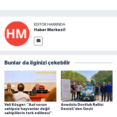
EDITÖR HAKKINDA
Haber Merkezi1
Bunlar da ilginizi çekebilir
Vali Köşger: "Asıl sorun
Anadolu Dostluk Rallisi
sahipsiz hayvanlar değil
Denizli'den Geçti
sahiplilerin terk edilmesi"