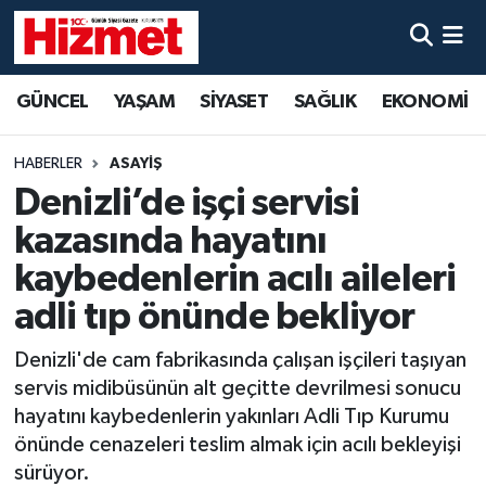
GÜNCEL
Denizli Nöbetçi Eczaneler
GÜNCEL
YAŞAM
SİYASET
SAĞLIK
EKONOMİ
YAŞAM
Denizli Hava Durumu
HABERLER
ASAYİŞ
SİYASET
Denizli Trafik Yoğunluk Haritası
Denizli’de işçi servisi
kazasında hayatını
SAĞLIK
Süper Lig Puan Durumu ve Fikstür
kaybedenlerin acılı aileleri
EKONOMİ
Tüm Manşetler
adli tıp önünde bekliyor
Denizli'de cam fabrikasında çalışan işçileri taşıyan
KÜLTÜR SANAT
Son Dakika Haberleri
servis midibüsünün alt geçitte devrilmesi sonucu
SPOR
Haber Arşivi
hayatını kaybedenlerin yakınları Adli Tıp Kurumu
önünde cenazeleri teslim almak için acılı bekleyişi
MAGAZİN
sürüyor.