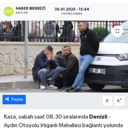
HABER MERKEZI
30.01.2025 - 15:44
ÖZEL HABER
EDITÖR
YAYINLANMA
DTO
RESMİ REKLAM
Paylaş
-
+
A
A
Kaza, sabah saat 08.30 sıralarında
Denizli
-
Aydın Otoyolu Irlıganlı Mahallesi bağlantı yolunda