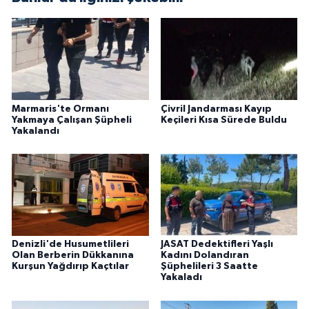
Marmaris'te Ormanı
Çivril Jandarması Kayıp
Yakmaya Çalışan Şüpheli
Keçileri Kısa Sürede Buldu
Yakalandı
Denizli'de Husumetlileri
JASAT Dedektifleri Yaşlı
Olan Berberin Dükkanına
Kadını Dolandıran
Kurşun Yağdırıp Kaçtılar
Şüphelileri 3 Saatte
Yakaladı