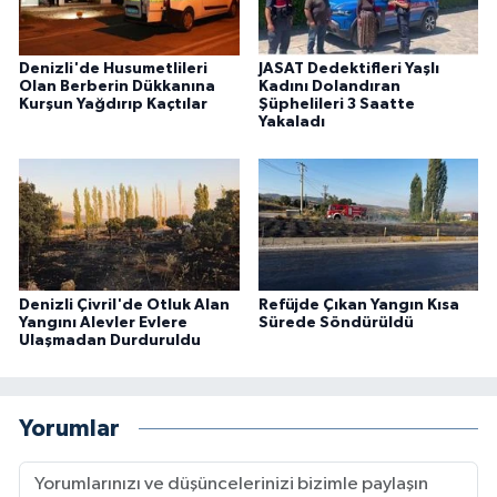
Denizli'de Husumetlileri
JASAT Dedektifleri Yaşlı
Olan Berberin Dükkanına
Kadını Dolandıran
Kurşun Yağdırıp Kaçtılar
Şüphelileri 3 Saatte
Yakaladı
Denizli Çivril'de Otluk Alan
Refüjde Çıkan Yangın Kısa
Yangını Alevler Evlere
Sürede Söndürüldü
Ulaşmadan Durduruldu
Yorumlar