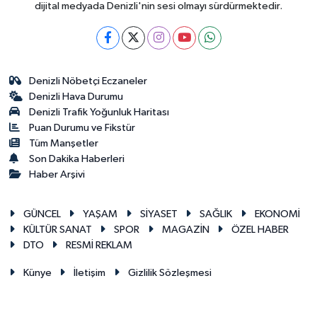
dijital medyada Denizli'nin sesi olmayı sürdürmektedir.
Denizli Nöbetçi Eczaneler
Denizli Hava Durumu
Denizli Trafik Yoğunluk Haritası
Puan Durumu ve Fikstür
Tüm Manşetler
Son Dakika Haberleri
Haber Arşivi
GÜNCEL
YAŞAM
SİYASET
SAĞLIK
EKONOMİ
KÜLTÜR SANAT
SPOR
MAGAZİN
ÖZEL HABER
DTO
RESMİ REKLAM
Künye
İletişim
Gizlilik Sözleşmesi