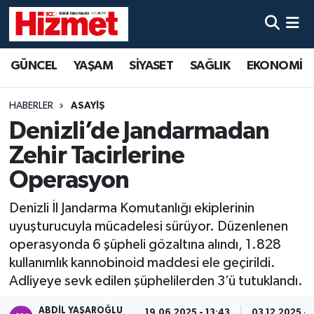
GÜNCEL
Denizli Nöbetçi Eczaneler
GÜNCEL
YAŞAM
SİYASET
SAĞLIK
EKONOMİ
YAŞAM
Denizli Hava Durumu
HABERLER
ASAYİŞ
SİYASET
Denizli Trafik Yoğunluk Haritası
Denizli’de Jandarmadan
Zehir Tacirlerine
SAĞLIK
Süper Lig Puan Durumu ve Fikstür
Operasyon
EKONOMİ
Tüm Manşetler
Denizli İl Jandarma Komutanlığı ekiplerinin
uyuşturucuyla mücadelesi sürüyor. Düzenlenen
KÜLTÜR SANAT
Son Dakika Haberleri
operasyonda 6 şüpheli gözaltına alındı, 1.828
kullanımlık kannobinoid maddesi ele geçirildi.
SPOR
Haber Arşivi
Adliyeye sevk edilen şüphelilerden 3’ü tutuklandı.
MAGAZİN
ABDIL YAŞAROĞLU
19.06.2025 - 13:43
03.12.2025 - 