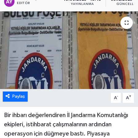
EDITÖR
YAYINLANMA
GÜNCELLE
ÖZEL HABER
DTO
RESMİ REKLAM
Paylaş
-
+
A
A
Bir ihbarı değerlendiren İl Jandarma Komutanlığı
ekipleri, istihbarat çalışmalarının ardından
operasyon için düğmeye bastı. Piyasaya