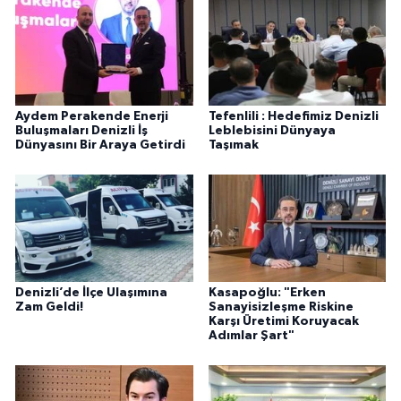
Aydem Perakende Enerji
Tefenlili : Hedefimiz Denizli
Buluşmaları Denizli İş
Leblebisini Dünyaya
Dünyasını Bir Araya Getirdi
Taşımak
Denizli’de İlçe Ulaşımına
Kasapoğlu: "Erken
Zam Geldi!
Sanayisizleşme Riskine
Karşı Üretimi Koruyacak
Adımlar Şart"