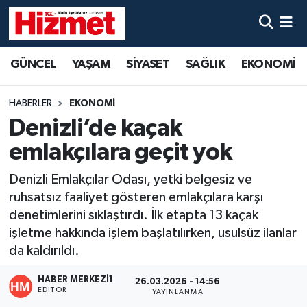
GÜNCEL
Denizli Nöbetçi Eczaneler
GÜNCEL
YAŞAM
SİYASET
SAĞLIK
EKONOMİ
YAŞAM
Denizli Hava Durumu
HABERLER
EKONOMİ
SİYASET
Denizli Trafik Yoğunluk Haritası
Denizli’de kaçak
emlakçılara geçit yok
SAĞLIK
Süper Lig Puan Durumu ve Fikstür
Denizli Emlakçılar Odası, yetki belgesiz ve
EKONOMİ
Tüm Manşetler
ruhsatsız faaliyet gösteren emlakçılara karşı
denetimlerini sıklaştırdı. İlk etapta 13 kaçak
KÜLTÜR SANAT
Son Dakika Haberleri
işletme hakkında işlem başlatılırken, usulsüz ilanlar
da kaldırıldı.
SPOR
Haber Arşivi
HABER MERKEZI1
26.03.2026 - 14:56
EDITÖR
YAYINLANMA
MAGAZİN