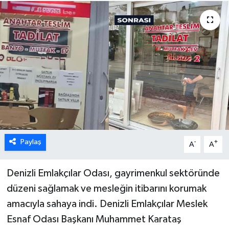
ÖZEL HABER
DTO
RESMİ REKLAM
Paylaş
-
+
A
A
Denizli Emlakçılar Odası, gayrimenkul sektöründe
düzeni sağlamak ve mesleğin itibarını korumak
amacıyla sahaya indi. Denizli Emlakçılar Meslek
Esnaf Odası Başkanı Muhammet Karataş