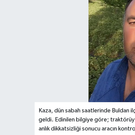
ÖZEL HABER
DTO
RESMİ REKLAM
Kaza, dün sabah saatlerinde Buldan il
geldi. Edinilen bilgiye göre; traktörüy
anlık dikkatsizliği sonucu aracın kont