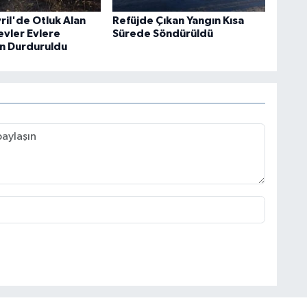
vril'de Otluk Alan
Refüjde Çıkan Yangın Kısa
evler Evlere
Sürede Söndürüldü
n Durduruldu