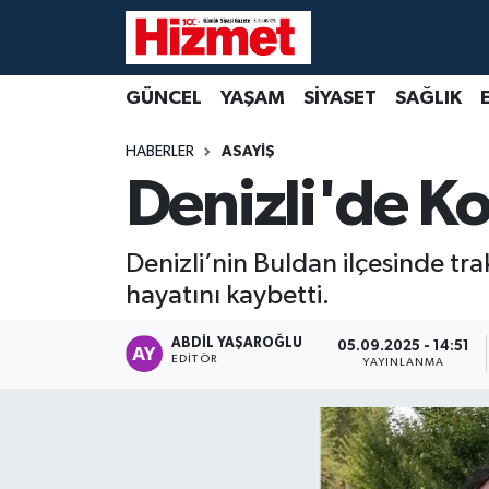
GÜNCEL
Denizli Nöbetçi Eczaneler
GÜNCEL
YAŞAM
SİYASET
SAĞLIK
YAŞAM
Denizli Hava Durumu
HABERLER
ASAYİŞ
Denizli'de Ko
SİYASET
Denizli Trafik Yoğunluk Haritası
SAĞLIK
Süper Lig Puan Durumu ve Fikstür
Denizli’nin Buldan ilçesinde tr
hayatını kaybetti.
EKONOMİ
Tüm Manşetler
ABDIL YAŞAROĞLU
05.09.2025 - 14:51
KÜLTÜR SANAT
Son Dakika Haberleri
EDITÖR
YAYINLANMA
SPOR
Haber Arşivi
MAGAZİN