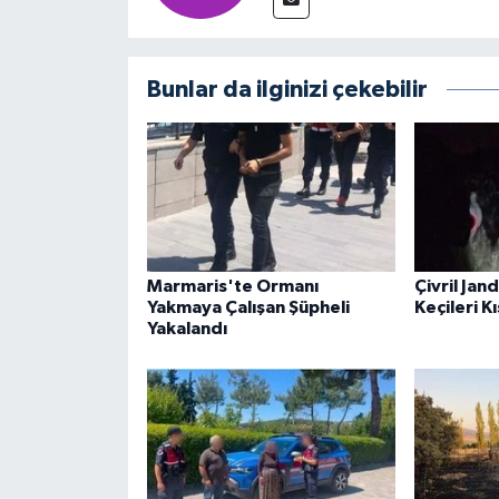
Bunlar da ilginizi çekebilir
Marmaris'te Ormanı
Çivril Jan
Yakmaya Çalışan Şüpheli
Keçileri K
Yakalandı