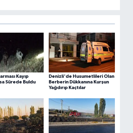
darması Kayıp
Denizli'de Husumetlileri Olan
ısa Sürede Buldu
Berberin Dükkanına Kurşun
Yağdırıp Kaçtılar