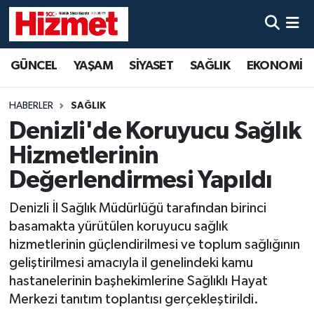
GÜNCEL
Denizli Nöbetçi Eczaneler
GÜNCEL
YAŞAM
SİYASET
SAĞLIK
EKONOMİ
YAŞAM
Denizli Hava Durumu
HABERLER
SAĞLIK
SİYASET
Denizli Trafik Yoğunluk Haritası
Denizli'de Koruyucu Sağlık
Hizmetlerinin
SAĞLIK
Süper Lig Puan Durumu ve Fikstür
Değerlendirmesi Yapıldı
EKONOMİ
Tüm Manşetler
Denizli İl Sağlık Müdürlüğü tarafından birinci
basamakta yürütülen koruyucu sağlık
KÜLTÜR SANAT
Son Dakika Haberleri
hizmetlerinin güçlendirilmesi ve toplum sağlığının
geliştirilmesi amacıyla il genelindeki kamu
SPOR
Haber Arşivi
hastanelerinin başhekimlerine Sağlıklı Hayat
Merkezi tanıtım toplantısı gerçekleştirildi.
MAGAZİN