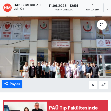
HABER MERKEZI1
11.06.2026 - 12:54
1
ÖZEL HABER
EDITÖR
YAYINLANMA
PAYLAŞIM
OK
DTO
RESMİ REKLAM
Paylaş
-
+
A
A
PAÜ Tıp Fakültesinde