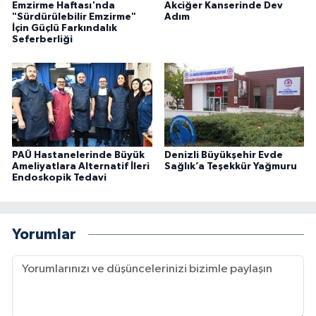
Emzirme Haftası'nda
Akciğer Kanserinde Dev
"Sürdürülebilir Emzirme"
Adım
İçin Güçlü Farkındalık
Seferberliği
PAÜ Hastanelerinde Büyük
Denizli Büyükşehir Evde
Ameliyatlara Alternatif İleri
Sağlık’a Teşekkür Yağmuru
Endoskopik Tedavi
Yorumlar