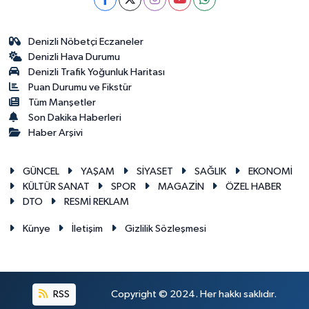
Denizli Nöbetçi Eczaneler
Denizli Hava Durumu
Denizli Trafik Yoğunluk Haritası
Puan Durumu ve Fikstür
Tüm Manşetler
Son Dakika Haberleri
Haber Arşivi
GÜNCEL
YAŞAM
SİYASET
SAĞLIK
EKONOMİ
KÜLTÜR SANAT
SPOR
MAGAZİN
ÖZEL HABER
DTO
RESMİ REKLAM
Künye
İletişim
Gizlilik Sözleşmesi
RSS
Copyright © 2024. Her hakkı saklıdır.