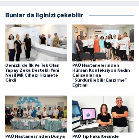
Bunlar da ilginizi çekebilir
Denizli’de İlk Ve Tek Olan
PAÜ Hastanelerinden
Yapay Zeka Destekli Yeni
Hürsan Konfeksiyon Kadın
Nesil MR Cihazı Hizmete
Çalışanlarına
Girdi
"Sürdürülebilir Emzirme"
Eğitimi
PAÜ Hastanesi'nden Dünya
PAÜ Tıp Fakültesinde