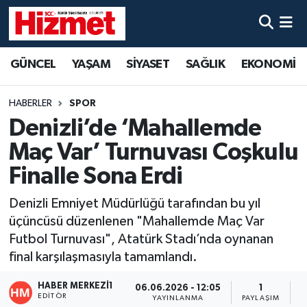
GÜNCEL
Denizli Nöbetçi Eczaneler
GÜNCEL
YAŞAM
SİYASET
SAĞLIK
EKONOMİ
YAŞAM
Denizli Hava Durumu
HABERLER
SPOR
SİYASET
Denizli Trafik Yoğunluk Haritası
Denizli’de ‘Mahallemde
Maç Var’ Turnuvası Coşkulu
SAĞLIK
Süper Lig Puan Durumu ve Fikstür
Finalle Sona Erdi
EKONOMİ
Tüm Manşetler
Denizli Emniyet Müdürlüğü tarafından bu yıl
üçüncüsü düzenlenen "Mahallemde Maç Var
KÜLTÜR SANAT
Son Dakika Haberleri
Futbol Turnuvası", Atatürk Stadı’nda oynanan
final karşılaşmasıyla tamamlandı.
SPOR
Haber Arşivi
HABER MERKEZI1
06.06.2026 - 12:05
1
MAGAZİN
EDITÖR
YAYINLANMA
PAYLAŞIM
O