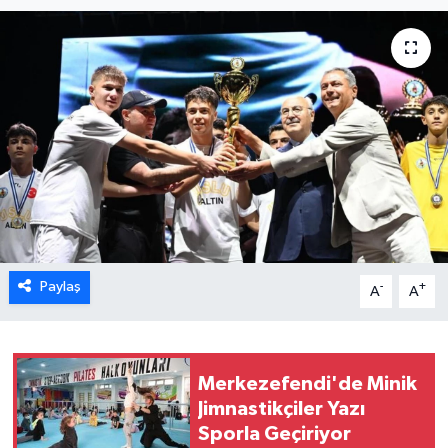
ÖZEL HABER
DTO
RESMİ REKLAM
Paylaş
-
+
A
A
Merkezefendi'de Minik
Jimnastikçiler Yazı
Sporla Geçiriyor