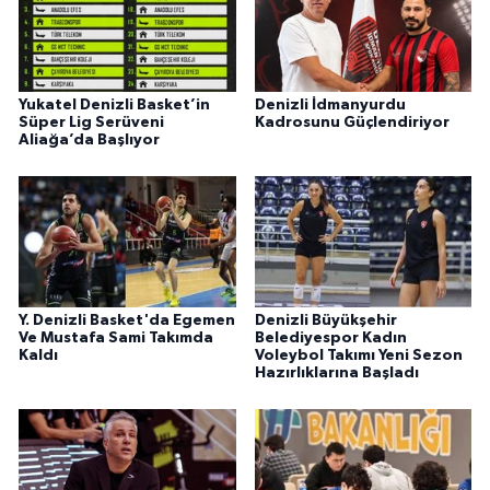
Yukatel Denizli Basket’in
Denizli İdmanyurdu
Süper Lig Serüveni
Kadrosunu Güçlendiriyor
Aliağa’da Başlıyor
Y. Denizli Basket'da Egemen
Denizli Büyükşehir
Ve Mustafa Sami Takımda
Belediyespor Kadın
Kaldı
Voleybol Takımı Yeni Sezon
Hazırlıklarına Başladı