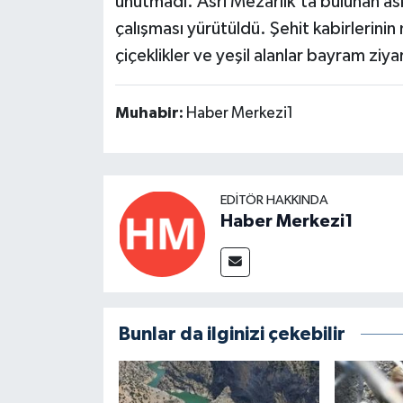
unutmadı. Asri Mezarlık’ta bulunan ask
çalışması yürütüldü. Şehit kabirlerini
çiçeklikler ve yeşil alanlar bayram ziyare
Muhabir:
Haber Merkezi1
EDITÖR HAKKINDA
Haber Merkezi1
Bunlar da ilginizi çekebilir