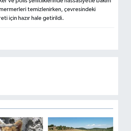
er ve polis şehitliklerinde hassasiyetle bakım
n mermerleri temizlenirken, çevresindeki
ti için hazır hale getirildi.