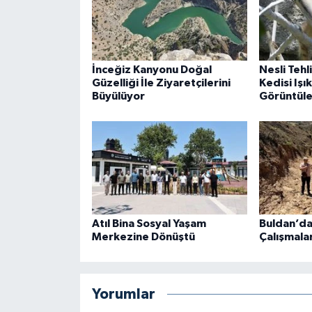
İnceğiz Kanyonu Doğal
Nesli Tehl
Güzelliği İle Ziyaretçilerini
Kedisi Işı
Büyülüyor
Görüntüle
Atıl Bina Sosyal Yaşam
Buldan’da 
Merkezine Dönüştü
Çalışmalar
Yorumlar