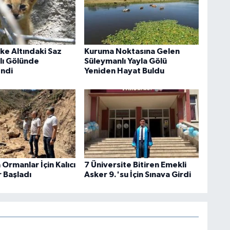
ike Altındaki Saz
Kuruma Noktasına Gelen
klı Gölünde
Süleymanlı Yayla Gölü
ndi
Yeniden Hayat Buldu
Ormanlar İçin Kalıcı
7 Üniversite Bitiren Emekli
 Başladı
Asker 9.'su İçin Sınava Girdi