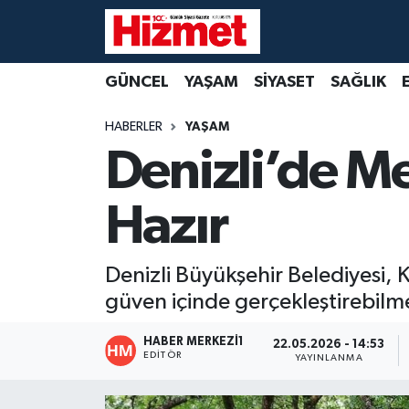
GÜNCEL
Denizli Nöbetçi Eczaneler
GÜNCEL
YAŞAM
SİYASET
SAĞLIK
YAŞAM
Denizli Hava Durumu
HABERLER
YAŞAM
Denizli’de M
SİYASET
Denizli Trafik Yoğunluk Haritası
Hazır
SAĞLIK
Süper Lig Puan Durumu ve Fikstür
EKONOMİ
Tüm Manşetler
Denizli Büyükşehir Belediyesi, 
güven içinde gerçekleştirebilme
KÜLTÜR SANAT
Son Dakika Haberleri
HABER MERKEZI1
22.05.2026 - 14:53
SPOR
Haber Arşivi
EDITÖR
YAYINLANMA
MAGAZİN