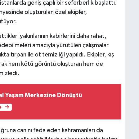
tanlarda geniş çaplı bir seferberlik başlattı.
nyesinde oluşturulan özel ekipler,
ütüyor.
kleri yakınlarının kabirlerini daha rahat,
edebilmeleri amacıyla yürütülen çalışmalar
a tırpan ile ot temizliği yapıldı. Ekipler, kış
arak hem kötü görüntü oluşturan hem de
mizledi.
yal Yaşam Merkezine Dönüştü
e
 uğruna canını feda eden kahramanları da