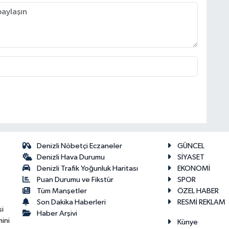
Denizli Nöbetçi Eczaneler
GÜNCEL
Denizli Hava Durumu
SİYASET
Denizli Trafik Yoğunluk Haritası
EKONOMİ
Puan Durumu ve Fikstür
SPOR
Tüm Manşetler
ÖZEL HABER
Son Dakika Haberleri
RESMİ REKLAM
si
Haber Arşivi
ini
Künye