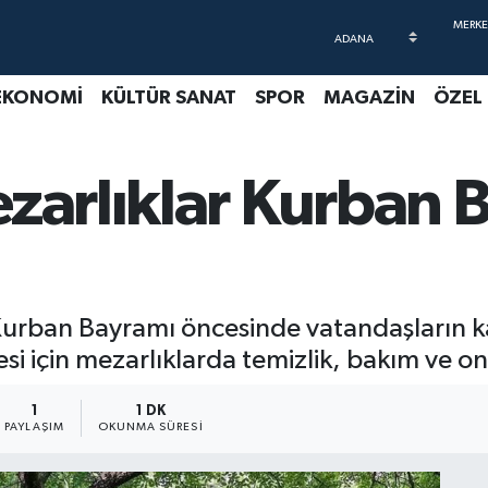
EKONOMİ
KÜLTÜR SANAT
SPOR
MAGAZİN
ÖZEL
ezarlıklar Kurban
Kurban Bayramı öncesinde vatandaşların kab
si için mezarlıklarda temizlik, bakım ve on
1
1 DK
PAYLAŞIM
OKUNMA SÜRESI