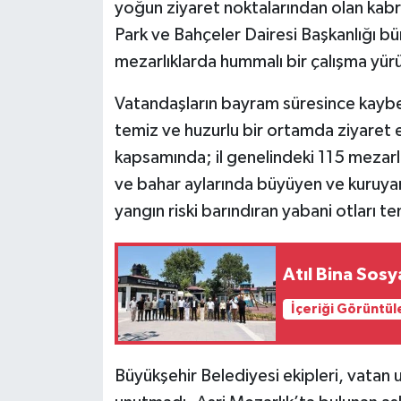
yoğun ziyaret noktalarından olan kabris
Park ve Bahçeler Dairesi Başkanlığı bü
mezarlıklarda hummalı bir çalışma yür
Vatandaşların bayram süresince kaybetti
temiz ve huzurlu bir ortamda ziyaret 
kapsamında; il genelindeki 115 mezarlıkt
ve bahar aylarında büyüyen ve kuruy
yangın riski barındıran yabani otları te
Atıl Bina Sos
İçeriği Görüntül
Büyükşehir Belediyesi ekipleri, vatan