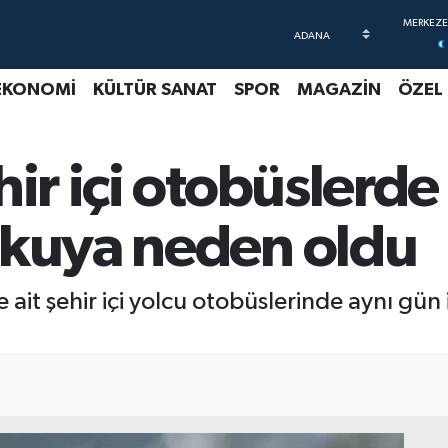
EKONOMİ
KÜLTÜR SANAT
SPOR
MAGAZİN
ÖZEL
hir içi otobüslerde
rkuya neden oldu
 ait şehir içi yolcu otobüslerinde aynı gün i