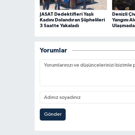
JASAT Dedektifleri Yaşlı
Denizli Çi
Kadını Dolandıran Şüphelileri
Yangını Al
3 Saatte Yakaladı
Ulaşmada
Yorumlar
Gönder