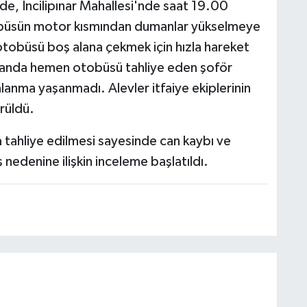
nde, İncilipınar Mahallesi'nde saat 19.00
tobüsün motor kısmından dumanlar yükselmeye
otobüsü boş alana çekmek için hızla hareket
ı alanda hemen otobüsü tahliye eden şoför
lanma yaşanmadı. Alevler itfaiye ekiplerinin
rüldü.
 tahliye edilmesi sayesinde can kaybı ve
nedenine ilişkin inceleme başlatıldı.