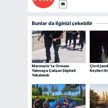
Bunlar da ilginizi çekebilir
Marmaris'te Ormanı
Çivril Jan
Yakmaya Çalışan Şüpheli
Keçileri K
Yakalandı