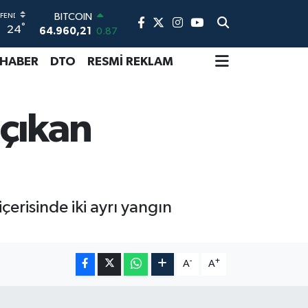
64.960,21
0.87
°
DOLAR
24
47,7436
0.18
EURO
 HABER
DTO
RESMİ REKLAM
55,2510
0.32
STERLİN
64,4811
0.38
 çıkan
GRAM ALTIN
6648.99
2.59
BİST100
13.773
-19
çerisinde iki ayrı yangın
-
+
A
A