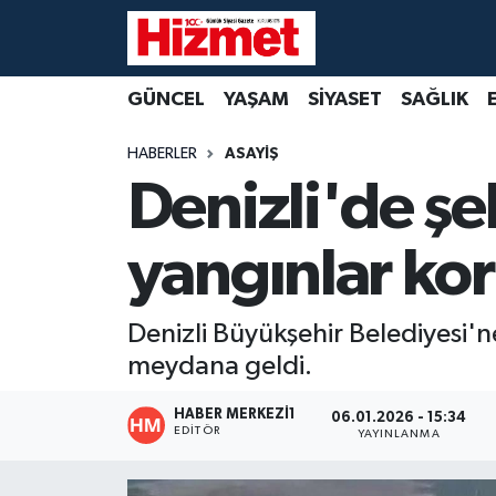
GÜNCEL
Denizli Nöbetçi Eczaneler
GÜNCEL
YAŞAM
SİYASET
SAĞLIK
YAŞAM
Denizli Hava Durumu
HABERLER
ASAYİŞ
Denizli'de şe
SİYASET
Denizli Trafik Yoğunluk Haritası
yangınlar ko
SAĞLIK
Süper Lig Puan Durumu ve Fikstür
EKONOMİ
Tüm Manşetler
Denizli Büyükşehir Belediyesi'ne
meydana geldi.
KÜLTÜR SANAT
Son Dakika Haberleri
HABER MERKEZI1
06.01.2026 - 15:34
SPOR
Haber Arşivi
EDITÖR
YAYINLANMA
MAGAZİN