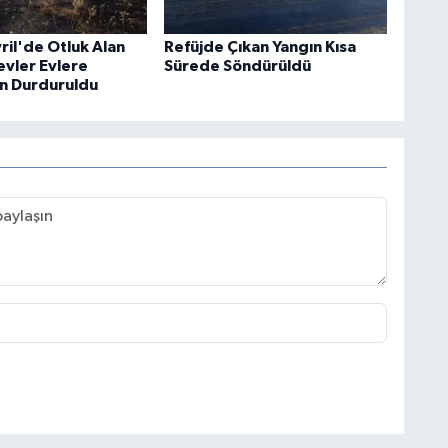
vril'de Otluk Alan
Refüjde Çıkan Yangın Kısa
evler Evlere
Sürede Söndürüldü
n Durduruldu