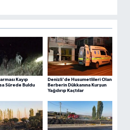
darması Kayıp
Denizli'de Husumetlileri Olan
ısa Sürede Buldu
Berberin Dükkanına Kurşun
Yağdırıp Kaçtılar