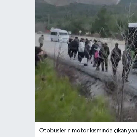
ÖZEL HABER
DTO
RESMİ REKLAM
Otobüslerin motor kısmında çıkan yan