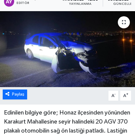
EDITÖR
YAYINLANMA
GÜNCELLE
ÖZEL HABER
DTO
RESMİ REKLAM
Paylaş
-
+
A
A
Edinilen bilgiye göre; Honaz ilçesinden yönünden
Karakurt Mahallesine seyir halindeki 20 AGV 370
plakalı otomobilin sağ ön lastiği patladı. Lastiğin