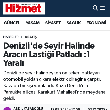
GÜNCEL
Denizli Nöbetçi Eczaneler
GÜNCEL
YAŞAM
SİYASET
SAĞLIK
EKONOMİ
YAŞAM
Denizli Hava Durumu
HABERLER
ASAYİŞ
SİYASET
Denizli Trafik Yoğunluk Haritası
Denizli'de Seyir Halinde
Aracın Lastiği Patladı :1
SAĞLIK
Süper Lig Puan Durumu ve Fikstür
Yaralı
EKONOMİ
Tüm Manşetler
Denizli’de seyir halindeyken ön tekeri patlayan
otomobil yoldan çıkara elektrik direğine çarptı.
KÜLTÜR SANAT
Son Dakika Haberleri
Kazada bir kişi yaralandı. Kaza Denizli’nin
Pamukkale ilçesi Karakurt Mahallesi’nde meydana
SPOR
Haber Arşivi
geldi.
MAGAZİN
ABDIL YAŞAROĞLU
17.09.2025 - 12:59
03.12.2025 - 