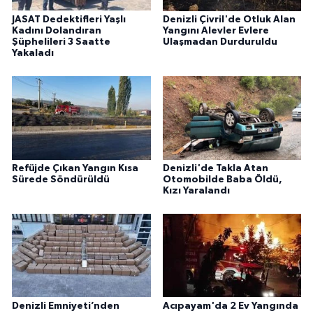
JASAT Dedektifleri Yaşlı
Denizli Çivril'de Otluk Alan
Kadını Dolandıran
Yangını Alevler Evlere
Şüphelileri 3 Saatte
Ulaşmadan Durduruldu
Yakaladı
Refüjde Çıkan Yangın Kısa
Denizli'de Takla Atan
Sürede Söndürüldü
Otomobilde Baba Öldü,
Kızı Yaralandı
Denizli Emniyeti’nden
Acıpayam'da 2 Ev Yangında