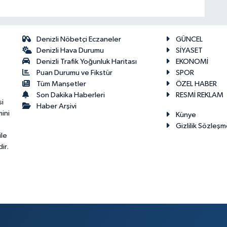
Denizli Nöbetçi Eczaneler
GÜNCEL
Denizli Hava Durumu
SİYASET
Denizli Trafik Yoğunluk Haritası
EKONOMİ
Puan Durumu ve Fikstür
SPOR
Tüm Manşetler
ÖZEL HABER
Son Dakika Haberleri
RESMİ REKLAM
si
Haber Arşivi
ini
Künye
Gizlilik Sözleşm
ile
ir.