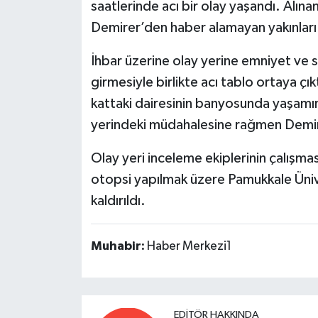
saatlerinde acı bir olay yaşandı. Alına
Demirer’den haber alamayan yakınları d
İhbar üzerine olay yerine emniyet ve sa
girmesiyle birlikte acı tablo ortaya çık
kattaki dairesinin banyosunda yaşamına
yerindeki müdahalesine rağmen Demirer
Olay yeri inceleme ekiplerinin çalışma
otopsi yapılmak üzere Pamukkale Üni
kaldırıldı.
Muhabir:
Haber Merkezi1
EDITÖR HAKKINDA