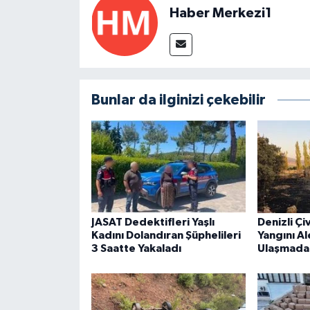
Haber Merkezi1
Bunlar da ilginizi çekebilir
JASAT Dedektifleri Yaşlı
Denizli Çi
Kadını Dolandıran Şüphelileri
Yangını Al
3 Saatte Yakaladı
Ulaşmada