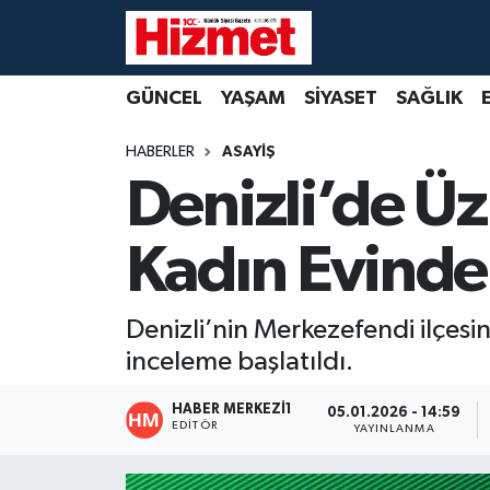
GÜNCEL
Denizli Nöbetçi Eczaneler
GÜNCEL
YAŞAM
SİYASET
SAĞLIK
YAŞAM
Denizli Hava Durumu
HABERLER
ASAYİŞ
Denizli’de Ü
SİYASET
Denizli Trafik Yoğunluk Haritası
Kadın Evinde
SAĞLIK
Süper Lig Puan Durumu ve Fikstür
EKONOMİ
Tüm Manşetler
Denizli’nin Merkezefendi ilçes
inceleme başlatıldı.
KÜLTÜR SANAT
Son Dakika Haberleri
HABER MERKEZI1
05.01.2026 - 14:59
SPOR
Haber Arşivi
EDITÖR
YAYINLANMA
MAGAZİN