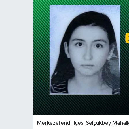
ÖZEL HABER
DTO
RESMİ REKLAM
Merkezefendi ilçesi Selçukbey Mahall