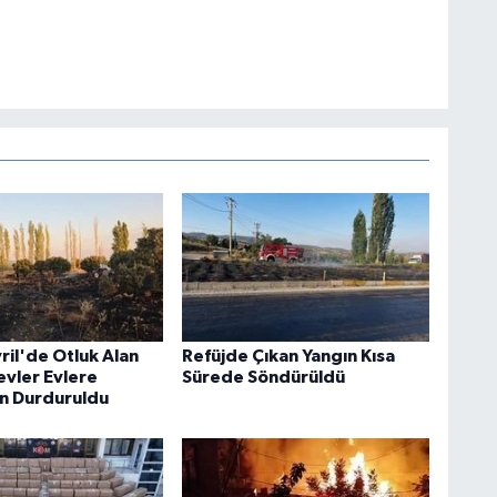
vril'de Otluk Alan
Refüjde Çıkan Yangın Kısa
evler Evlere
Sürede Söndürüldü
n Durduruldu