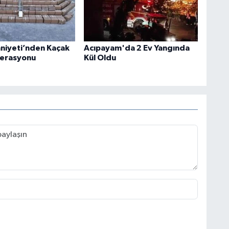
mniyeti’nden Kaçak
Acıpayam'da 2 Ev Yangında
perasyonu
Kül Oldu