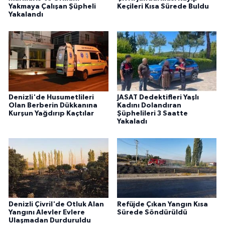
Yakmaya Çalışan Şüpheli
Keçileri Kısa Sürede Buldu
Yakalandı
Denizli'de Husumetlileri
JASAT Dedektifleri Yaşlı
Olan Berberin Dükkanına
Kadını Dolandıran
Kurşun Yağdırıp Kaçtılar
Şüphelileri 3 Saatte
Yakaladı
Denizli Çivril'de Otluk Alan
Refüjde Çıkan Yangın Kısa
Yangını Alevler Evlere
Sürede Söndürüldü
Ulaşmadan Durduruldu