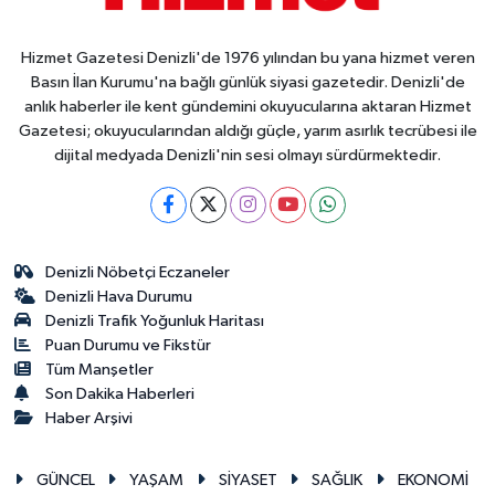
Hizmet Gazetesi Denizli'de 1976 yılından bu yana hizmet veren
Basın İlan Kurumu'na bağlı günlük siyasi gazetedir. Denizli'de
anlık haberler ile kent gündemini okuyucularına aktaran Hizmet
Gazetesi; okuyucularından aldığı güçle, yarım asırlık tecrübesi ile
dijital medyada Denizli'nin sesi olmayı sürdürmektedir.
Denizli Nöbetçi Eczaneler
Denizli Hava Durumu
Denizli Trafik Yoğunluk Haritası
Puan Durumu ve Fikstür
Tüm Manşetler
Son Dakika Haberleri
Haber Arşivi
GÜNCEL
YAŞAM
SİYASET
SAĞLIK
EKONOMİ