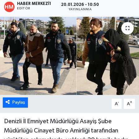
HABER MERKEZI1
20.01.2026 - 10:50
EDITÖR
YAYINLANMA
ÖZEL HABER
DTO
RESMİ REKLAM
Paylaş
-
+
A
A
Denizli İl Emniyet Müdürlüğü Asayiş Şube
Müdürlüğü Cinayet Büro Amirliği tarafından