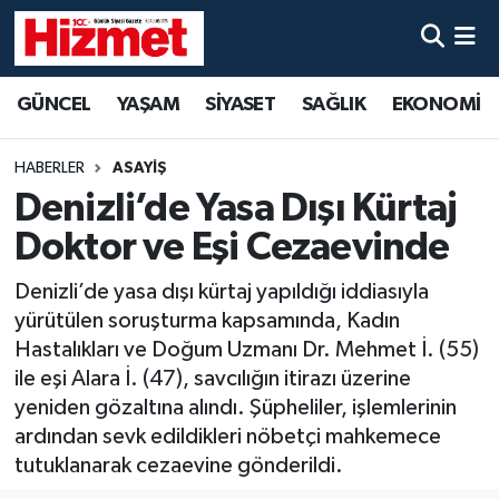
GÜNCEL
Denizli Nöbetçi Eczaneler
GÜNCEL
YAŞAM
SİYASET
SAĞLIK
EKONOMİ
YAŞAM
Denizli Hava Durumu
HABERLER
ASAYİŞ
SİYASET
Denizli Trafik Yoğunluk Haritası
Denizli’de Yasa Dışı Kürtaj
Doktor ve Eşi Cezaevinde
SAĞLIK
Süper Lig Puan Durumu ve Fikstür
Denizli’de yasa dışı kürtaj yapıldığı iddiasıyla
EKONOMİ
Tüm Manşetler
yürütülen soruşturma kapsamında, Kadın
Hastalıkları ve Doğum Uzmanı Dr. Mehmet İ. (55)
KÜLTÜR SANAT
Son Dakika Haberleri
ile eşi Alara İ. (47), savcılığın itirazı üzerine
yeniden gözaltına alındı. Şüpheliler, işlemlerinin
SPOR
Haber Arşivi
ardından sevk edildikleri nöbetçi mahkemece
tutuklanarak cezaevine gönderildi.
MAGAZİN