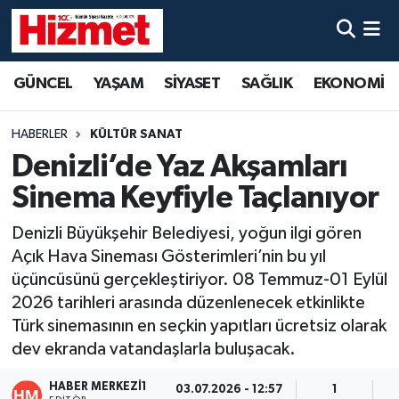
GÜNCEL
Denizli Nöbetçi Eczaneler
GÜNCEL
YAŞAM
SİYASET
SAĞLIK
EKONOMİ
YAŞAM
Denizli Hava Durumu
HABERLER
KÜLTÜR SANAT
SİYASET
Denizli Trafik Yoğunluk Haritası
Denizli’de Yaz Akşamları
Sinema Keyfiyle Taçlanıyor
SAĞLIK
Süper Lig Puan Durumu ve Fikstür
Denizli Büyükşehir Belediyesi, yoğun ilgi gören
EKONOMİ
Tüm Manşetler
Açık Hava Sineması Gösterimleri’nin bu yıl
üçüncüsünü gerçekleştiriyor. 08 Temmuz-01 Eylül
KÜLTÜR SANAT
Son Dakika Haberleri
2026 tarihleri arasında düzenlenecek etkinlikte
Türk sinemasının en seçkin yapıtları ücretsiz olarak
SPOR
Haber Arşivi
dev ekranda vatandaşlarla buluşacak.
MAGAZİN
HABER MERKEZI1
03.07.2026 - 12:57
1