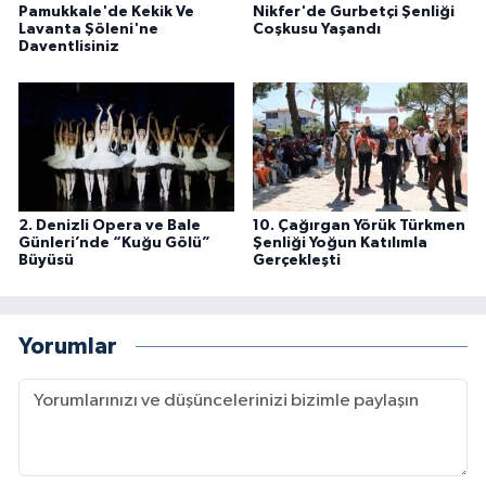
Pamukkale'de Kekik Ve
Nikfer'de Gurbetçi Şenliği
Lavanta Şöleni'ne
Coşkusu Yaşandı
Daventlisiniz
2. Denizli Opera ve Bale
10. Çağırgan Yörük Türkmen
Günleri’nde “Kuğu Gölü”
Şenliği Yoğun Katılımla
Büyüsü
Gerçekleşti
Yorumlar