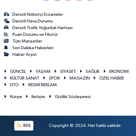
Denizli Nöbetçi Eczaneler
Denizli Hava Durumu
Denizli Trafik Yoğunluk Haritası
Puan Durumu ve Fikstür
Tüm Manşetler
Son Dakika Haberleri
Haber Arşivi
GÜNCEL
YAŞAM
SİYASET
SAĞLIK
EKONOMİ
KÜLTÜR SANAT
SPOR
MAGAZİN
ÖZEL HABER
DTO
RESMİ REKLAM
Künye
İletişim
Gizlilik Sözleşmesi
RSS
Copyright © 2024. Her hakkı saklıdır.