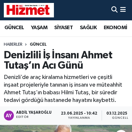
GÜNCEL
Denizli Nöbetçi Eczaneler
GÜNCEL
YAŞAM
SİYASET
SAĞLIK
EKONOMİ
YAŞAM
Denizli Hava Durumu
HABERLER
GÜNCEL
SİYASET
Denizli Trafik Yoğunluk Haritası
Denizlili İş İnsanı Ahmet
Tutaş’ın Acı Günü
SAĞLIK
Süper Lig Puan Durumu ve Fikstür
Denizli’de araç kiralama hizmetleri ve çeşitli
EKONOMİ
Tüm Manşetler
inşaat projeleriyle tanınan iş insanı ve müteahhit
Ahmet Tutaş’ın babası Hilmi Tutaş, bir süredir
KÜLTÜR SANAT
Son Dakika Haberleri
tedavi gördüğü hastanede hayatını kaybetti.
SPOR
Haber Arşivi
ABDIL YAŞAROĞLU
23.06.2025 - 10:42
03.12.2025 - 
EDITÖR
YAYINLANMA
GÜNCELLE
MAGAZİN