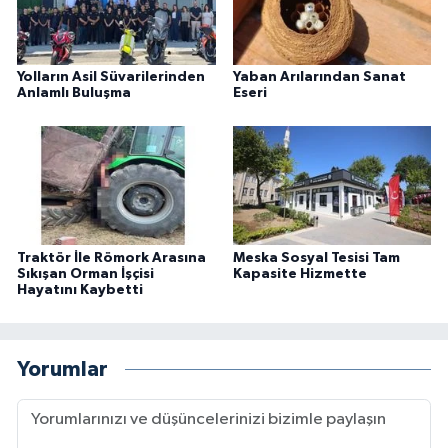
Yolların Asil Süvarilerinden
Yaban Arılarından Sanat
Anlamlı Buluşma
Eseri
Traktör İle Römork Arasına
Meska Sosyal Tesisi Tam
Sıkışan Orman İşçisi
Kapasite Hizmette
Hayatını Kaybetti
Yorumlar