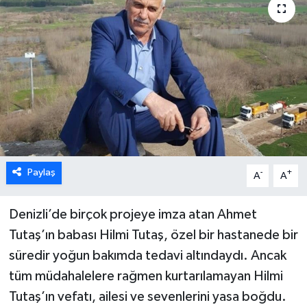
ÖZEL HABER
DTO
RESMİ REKLAM
Paylaş
-
+
A
A
Denizli’de birçok projeye imza atan Ahmet
Tutaş’ın babası Hilmi Tutaş, özel bir hastanede bir
süredir yoğun bakımda tedavi altındaydı. Ancak
tüm müdahalelere rağmen kurtarılamayan Hilmi
Tutaş’ın vefatı, ailesi ve sevenlerini yasa boğdu.