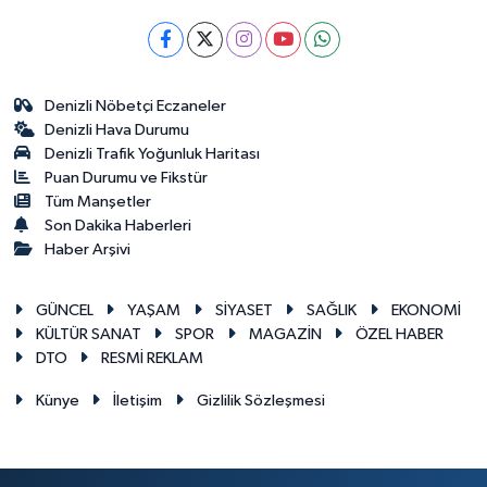
Denizli Nöbetçi Eczaneler
Denizli Hava Durumu
Denizli Trafik Yoğunluk Haritası
Puan Durumu ve Fikstür
Tüm Manşetler
Son Dakika Haberleri
Haber Arşivi
GÜNCEL
YAŞAM
SİYASET
SAĞLIK
EKONOMİ
KÜLTÜR SANAT
SPOR
MAGAZİN
ÖZEL HABER
DTO
RESMİ REKLAM
Künye
İletişim
Gizlilik Sözleşmesi