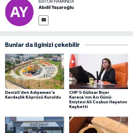
EDITÖR HAKKINDA
Abdil Yaşaroğlu
Bunlar da ilginizi çekebilir
Denizli’den Adıyaman’a
CHP'li Gülizar Biçer
Kardeşlik Köprüsü Kuruldu
Karaca'nın Acı Günü:
Eniştesi Ali Coşkun Hayatını
Kaybetti