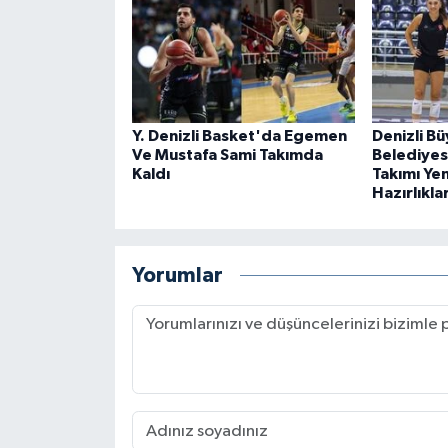
Y. Denizli Basket'da Egemen
Denizli B
Ve Mustafa Sami Takımda
Belediyes
Kaldı
Takımı Ye
Hazırlıkla
Yorumlar