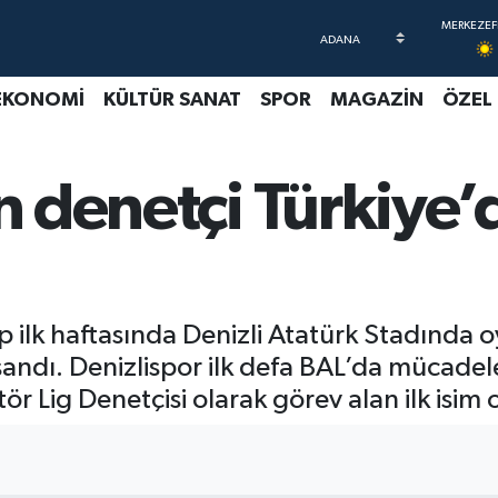
EKONOMİ
KÜLTÜR SANAT
SPOR
MAGAZİN
ÖZEL
n denetçi Türkiye’d
 ilk haftasında Denizli Atatürk Stadında oy
andı. Denizlispor ilk defa BAL’da mücadel
r Lig Denetçisi olarak görev alan ilk isim 