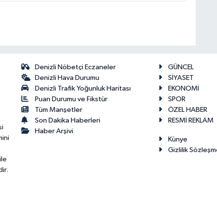
Denizli Nöbetçi Eczaneler
GÜNCEL
Denizli Hava Durumu
SİYASET
Denizli Trafik Yoğunluk Haritası
EKONOMİ
Puan Durumu ve Fikstür
SPOR
Tüm Manşetler
ÖZEL HABER
Son Dakika Haberleri
RESMİ REKLAM
si
Haber Arşivi
ini
Künye
Gizlilik Sözleşm
ile
ir.