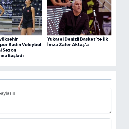
üyükşehir
Yukatel Denizli Basket’te İlk
por Kadın Voleybol
İmza Zafer Aktaş’a
ni Sezon
rına Başladı