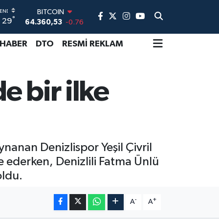
BITCOIN
°
29
64.360,53
-0.76
DOLAR
47,7069
0.17
 HABER
DTO
RESMİ REKLAM
EURO
55,0265
0.01
STERLİN
e bir ilke
64,1897
0.02
GRAM ALTIN
6574.81
1.44
BİST100
13.887
64
nanan Denizlispor Yeşil Çivril
e ederken, Denizlili Fatma Ünlü
oldu.
-
+
A
A