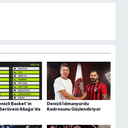
nizli Basket’in
Denizli İdmanyurdu
 Serüveni Aliağa’da
Kadrosunu Güçlendiriyor