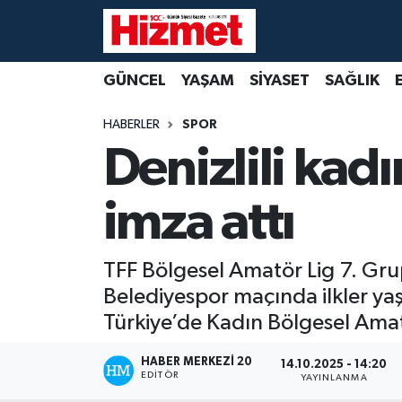
GÜNCEL
Denizli Nöbetçi Eczaneler
GÜNCEL
YAŞAM
SİYASET
SAĞLIK
YAŞAM
Denizli Hava Durumu
HABERLER
SPOR
Denizlili kadı
SİYASET
Denizli Trafik Yoğunluk Haritası
imza attı
SAĞLIK
Süper Lig Puan Durumu ve Fikstür
EKONOMİ
Tüm Manşetler
TFF Bölgesel Amatör Lig 7. Grup
Belediyespor maçında ilkler yaş
KÜLTÜR SANAT
Son Dakika Haberleri
Türkiye’de Kadın Bölgesel Amatö
SPOR
Haber Arşivi
HABER MERKEZI 20
14.10.2025 - 14:20
EDITÖR
YAYINLANMA
MAGAZİN